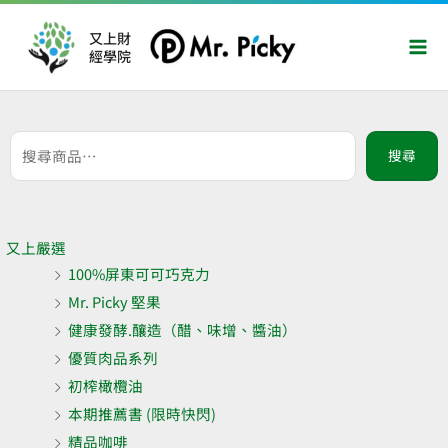
跳
Mai
至
又上財
Men
經學院
主
要
內
容
搜
搜尋
尋
關
鍵
字:
又上嚴選
100%屏東可可巧克力
Mr. Picky 堅果
健康發酵.釀造（醋、味增、醬油）
優質肉品系列
初榨橄欖油
本期推薦書 (限時快閃)
精品咖啡