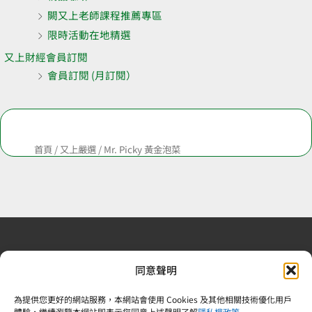
闕又上老師課程推薦專區
限時活動在地精選
又上財經會員訂閱
會員訂閱 (月訂閱）
首頁
/
又上嚴選
/ Mr. Picky 黃金泡菜
退換貨政策
| 條款及細則
| 2022 © 又上財務規劃顧問股
同意聲明
份有限公司 |合法食品業登錄字號：V-183242378-00000-
6 | 統一編號：83242378 |電話：02-25092809
為提供您更好的網站服務，本網站會使用 Cookies 及其他相關技術優化用戶
體驗，繼續瀏覽本網站即表示您同意上述聲明了解
隱私權政策