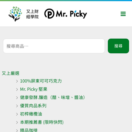
跳
Mai
至
又上財
Men
經學院
主
要
內
容
搜
搜尋
尋
關
鍵
字:
又上嚴選
100%屏東可可巧克力
Mr. Picky 堅果
健康發酵.釀造（醋、味增、醬油）
優質肉品系列
初榨橄欖油
本期推薦書 (限時快閃)
精品咖啡