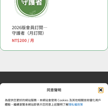
2026版會員訂閱—
守護者（月訂閱）
NT$
200
/ 月
退換貨政策
| 條款及細則
| 2022 © 又上財務規劃顧問股
同意聲明
份有限公司 |合法食品業登錄字號：V-183242378-00000-
6 | 統一編號：83242378 |電話：02-25092809
為提供您更好的網站服務，本網站會使用 Cookies 及其他相關技術優化用戶
體驗，繼續瀏覽本網站即表示您同意上述聲明了解
隱私權政策