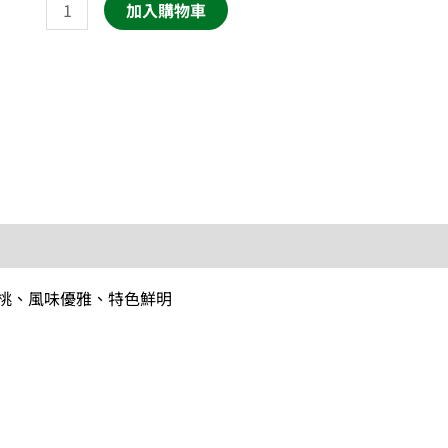
加入購物車
蔻
莊
園
柑
橘
檸
檬
日
曬
法
桃、風味優雅、特色鮮明
數
量