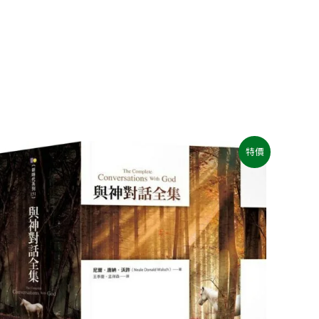
原
目
特價
始
前
價
價
格：
格：
NT$1,400。
NT$789。