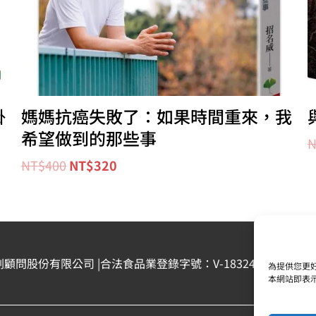
掛
媽媽抗癌失敗了：如果時間重來，我
希望做到的那些事
N
NT$
400
NT$
320
劃顧問股份有限公司 |合法食品業登錄字號：V-183242378-00000-6 
為提供您更好
本網站即表