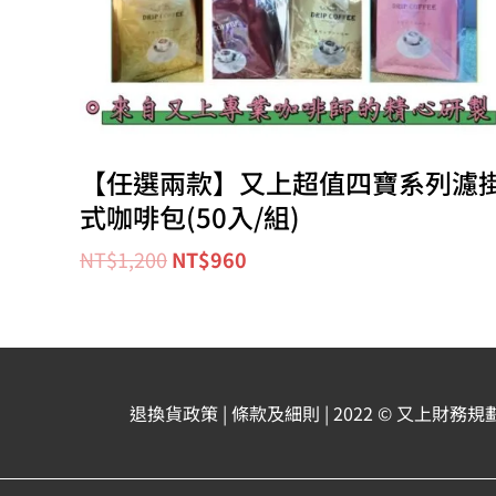
【任選兩款】又上超值四寶系列濾
式咖啡包(50入/組)
NT$
1,200
NT$
960
退換貨政策
| 條款及細則
| 2022 © 又上財務規