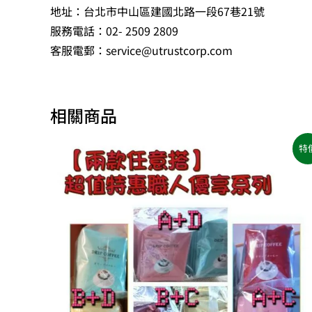
地址：台北市中山區建國北路一段67巷21號
服務電話：02- 2509 2809
客服電郵：service@utrustcorp.com
相關商品
原
目
特
始
前
價
價
格：
格：
NT$1,200。
NT$960。