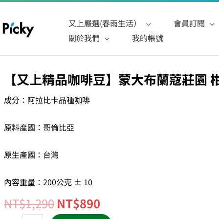
又上嚴選(春雨生活）
會員訂閱
關於我們
我的帳號
原
目
【又上精品咖啡豆】蒙大布蘭蔻莊園 柑
【又
始
前
上
成分：阿拉比卡品種咖啡
價
價
精
格：
格：
品
原料產國：哥倫比亞
NT$1,290。
NT$890。
咖
啡
原生產國：台灣
豆】
蒙
內容重量：200公克 ± 10
大
NT$
1,290
NT$
890
布
蘭