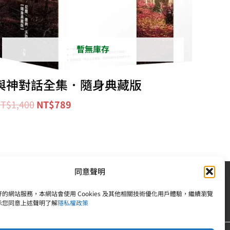
暫無庫存
與神對話全集．隨身典藏版
T$
1,400
NT$
789
同意聲明
| 統一編號：83242378 |電話：02-25092809
的網站服務，本網站會使用 Cookies 及其他相關技術優化用戶體驗，繼續瀏覽
示您同意上述聲明了解
隱私權政策