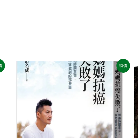
原
目
價
特價
始
前
價
價
格：
格：
NT$400。
NT$320。