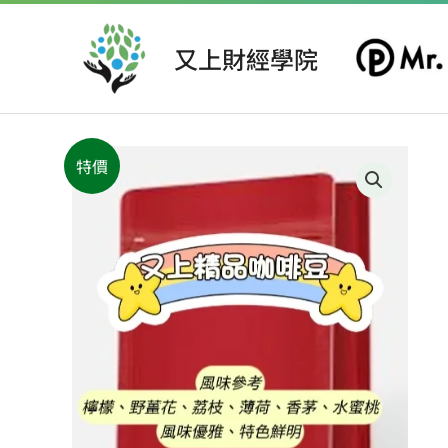
跳
至
又上財經學院
主
要
內
容
特價