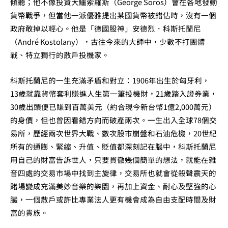
傾聽；他不像投資大鱷索羅斯（George Soros）會在各地發動
貨幣戰爭，但當他一派優雅提出某國貨幣被錯估時，沒有一個
政府敢掉以輕心。他是「德國股神」安德烈．科斯托蘭尼
（André Kostolany），古往今來的大師中，少數不打團體
戰、特立獨行的散戶投機家。
科斯托蘭尼的一生充滿矛盾和對立：1906年出生於匈牙利，
13歲就靠貨幣套利賺進人生第一筆投機財，21歲踏入證券業，
30歲出頭便已賺到百萬美元（約合現今新台幣1億2,000萬元）
的身價，但也曾因看錯方向而破產兩次。一生出入全球78個交
易所，歷經兩次世界大戰、數次股市崩盤和石油危機，20世紀
所有的通膨、緊縮、升值、貶值都深刻記在腦中，科斯托蘭尼
用自己的財富告訴世人，只要貫徹幾個簡單的想法，就能在雜
音四處的交易市場中找到主旋律，交易所也就會從殺聲震天的
賭場變成充滿美妙音樂的樂園，再加上資金、耐心及堅強的心
臟，一個散戶或許比專業法人更有機會成為自由支配時間及財
富的貴族。