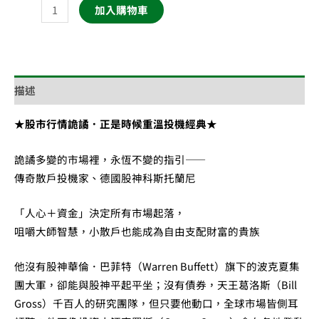
加入購物車
描述
★股市行情詭譎．正是時候重溫投機經典★
詭譎多變的市場裡，永恆不變的指引——
傳奇散戶投機家、德國股神科斯托蘭尼
「人心＋資金」決定所有市場起落，
咀嚼大師智慧，小散戶也能成為自由支配財富的貴族
他沒有股神華倫．巴菲特（Warren Buffett）旗下的波克夏集
團大軍，卻能與股神平起平坐；沒有債券，天王葛洛斯（Bill
Gross）千百人的研究團隊，但只要他動口，全球市場皆側耳