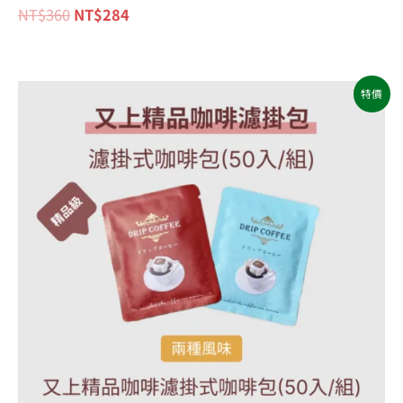
NT$
360
NT$
284
原
目
特價
始
前
價
價
格：
格：
NT$1,200。
NT$960。