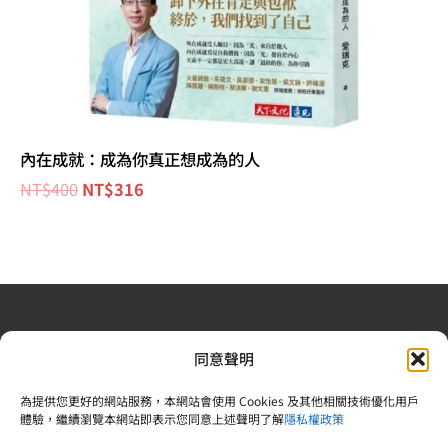
內在成就：成為你真正想成為的人
NT$
400
NT$
316
退換貨政策
| 條款及細則
| 2022 © 又上財務規劃顧問股
同意聲明
份有限公司 |合法食品業登錄字號：V-183242378-00000-
6 | 統一編號：83242378 |電話：02-25092809
為提供您更好的網站服務，本網站會使用 Cookies 及其他相關技術優化用戶
體驗，繼續瀏覽本網站即表示您同意上述聲明了解
隱私權政策