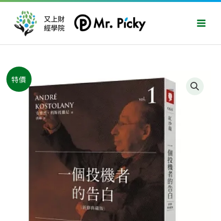
跳
Main
至
又上財
Men
經學院
主
要
內
容
原
目
一
特價
始
前
個
價
價
投
格：
格：
機
NT$380。
NT$300。
者
的
告
白
（新
修
典
藏