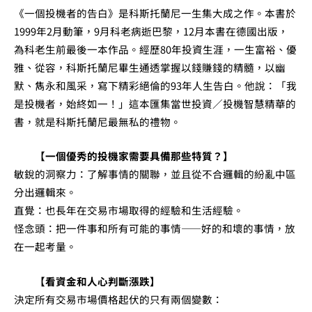
《一個投機者的告白》是科斯托蘭尼一生集大成之作。本書於
1999年2月動筆，9月科老病逝巴黎，12月本書在德國出版，
為科老生前最後一本作品。經歷80年投資生涯，一生富裕、優
雅、從容，科斯托蘭尼畢生通透掌握以錢賺錢的精髓，以幽
默、雋永和風采，寫下精彩絕倫的93年人生告白。他說：「我
是投機者，始終如一！」這本匯集當世投資／投機智慧精華的
書，就是科斯托蘭尼最無私的禮物。
【一個優秀的投機家需要具備那些特質？】
敏銳的洞察力：了解事情的關聯，並且從不合邏輯的紛亂中區
分出邏輯來。
直覺：也長年在交易市場取得的經驗和生活經驗。
怪念頭：把一件事和所有可能的事情——好的和壞的事情，放
在一起考量。
【看資金和人心判斷漲跌】
決定所有交易市場價格起伏的只有兩個變數：