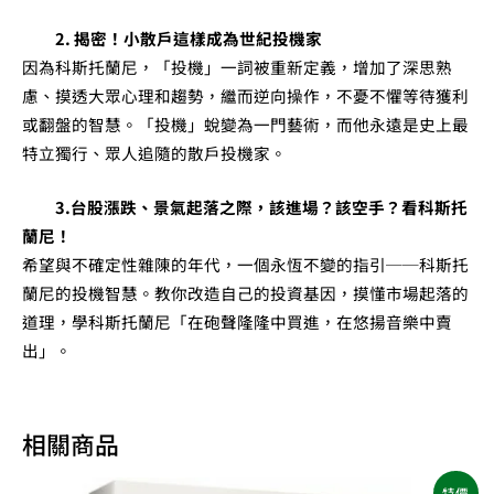
2. 揭密！小散戶這樣成為世紀投機家
因為科斯托蘭尼，「投機」一詞被重新定義，增加了深思熟
慮、摸透大眾心理和趨勢，繼而逆向操作，不憂不懼等待獲利
或翻盤的智慧。「投機」蛻變為一門藝術，而他永遠是史上最
特立獨行、眾人追隨的散戶投機家。
3.台股漲跌、景氣起落之際，該進場？該空手？看科斯托
蘭尼！
希望與不確定性雜陳的年代，一個永恆不變的指引──科斯托
蘭尼的投機智慧。教你改造自己的投資基因，摸懂市場起落的
道理，學科斯托蘭尼「在砲聲隆隆中買進，在悠揚音樂中賣
出」。
相關商品
原
目
特價