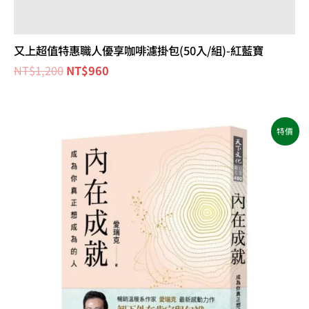
又上超值特惠職人優享咖啡濾掛包(50入/組)-紅藍寶
NT$
1,200
NT$
960
原
目
特價
始
前
價
價
格：
格：
NT$400。
NT$316。