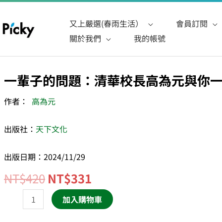
又上嚴選(春雨生活）
會員訂閱
關於我們
我的帳號
原
目
一輩子的問題：清華校長高為元與你
一
始
前
輩
作者：
高為元
價
價
子
格：
格：
的
出版社：
天下文化
NT$420。
NT$331。
問
題：
出版日期：2024/11/29
清
NT$
420
NT$
331
華
校
加入購物車
長
高