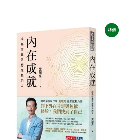
原
目
特價
始
前
價
價
格：
格：
NT$400。
NT$316。