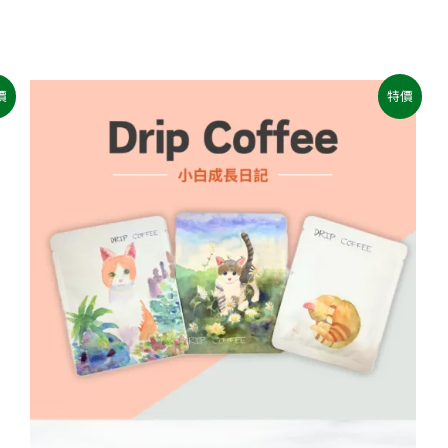
原
目
價
特價
始
前
價
價
格：
格：
NT$600。
NT$490。