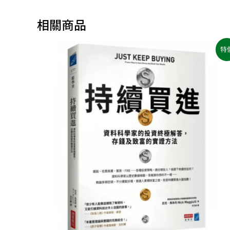
相關商品
原
目
特
始
前
價
價
格：
格：
NT$400。
NT$316。