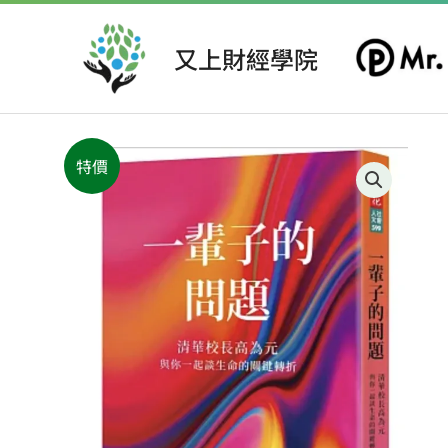
跳
至
又上財經學院
主
要
內
容
特價