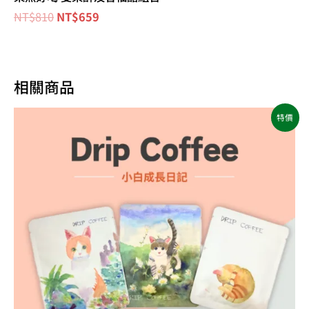
NT$
810
NT$
659
相關商品
原
目
特價
始
前
價
價
格：
格：
NT$600。
NT$490。