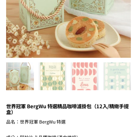
掛
包
（12
入/
精
緻
手
提
盒）
數
量
世界冠軍 BergWu 特選精品咖啡濾掛包（12入/精緻手提
盒）
品名：世界冠軍 BergWu 特選