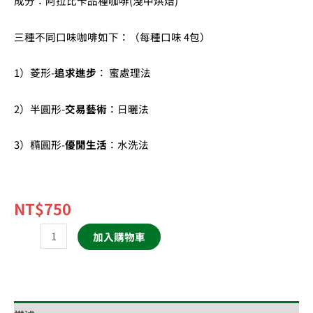
成分：阿拉比卡品種咖啡(淺中烘焙)
三種不同口味咖啡如下：（每種口味 4包）
1）菱形-
追求進步
： 蜜處理法
2）半圓形-
交易藝術
：日曬法
3）橢圓形-
優閒生活
：水洗法
NT$
750
加入購物車