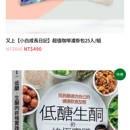
又上【小白成長日記】超值咖啡濾掛包25入/組
NT$
600
NT$
490
原
目
特價
始
前
價
價
格：
格：
NT$500。
NT$395。