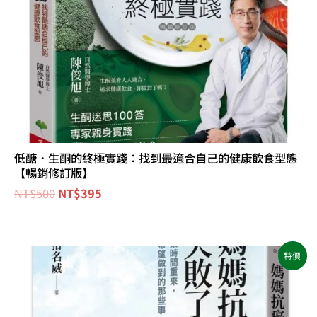
低醣．生酮的終極實踐：找到最適合自己的健康飲食型態
【暢銷修訂版】
NT$
500
NT$
395
原
目
特價
始
前
價
價
格：
格：
NT$400。
NT$320。