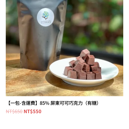
NT$650。
NT$550。
【一包-含運費】85% 屏東可可巧克力（有糖）
NT$
650
NT$
550