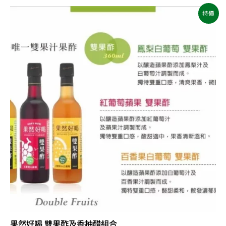
原
目
特價
始
前
價
價
格：
格：
NT$810。
NT$659。
果然好喝 雙果酢及香柚醋組合