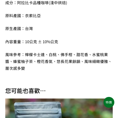
成分：阿拉比卡品種咖啡(淺中烘焙)
原料產國：衣索比亞
原生產國：台灣
內容重量：10公克 ± 10%公克
風味參考：檸檬卡士達、白桃、佛手柑、甜花香、水蜜桃果
醬、蜂蜜柚子茶、橙花香氣、悠長花果餘韻、風味細緻優雅、
層次感多變
您可能也喜歡…
原
目
特價
始
前
價
價
格：
格：