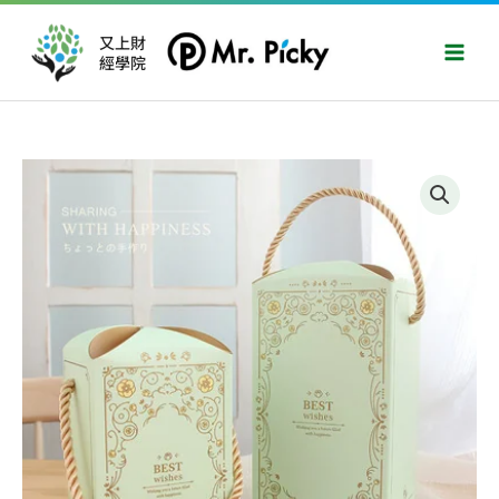
跳
Main
至
又上財
Men
經學院
主
要
內
容
世
界
冠
軍
BergWu
特
選
精
品
咖
啡
濾