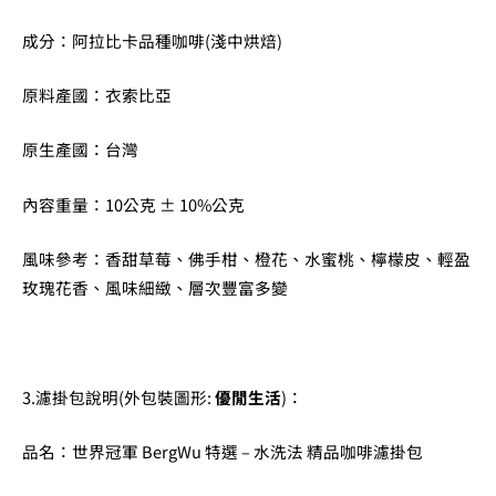
成分：阿拉比卡品種咖啡(淺中烘焙)
原料產國：衣索比亞
原生產國：台灣
內容重量：10公克 ± 10%公克
風味參考：香甜草莓、佛手柑、橙花、水蜜桃、檸檬皮、輕盈
玫瑰花香、風味細緻、層次豐富多變
3.濾掛包說明(外包裝圖形:
優閒生活
)：
品名：世界冠軍 BergWu 特選 – 水洗法 精品咖啡濾掛包