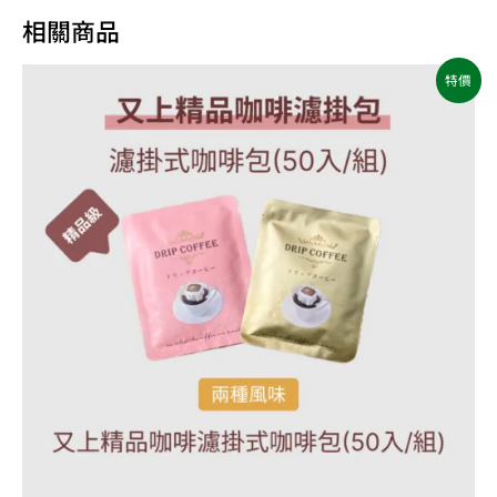
相關商品
原
目
特價
始
前
價
價
格：
格：
NT$1,200。
NT$960。