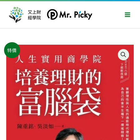
跳
Main
至
又上財
Men
經學院
主
要
內
容
原
目
人
特價
始
前
生
價
價
實
格：
格：
用
NT$330。
NT$260。
商
學
院：
培
養
理
財
的