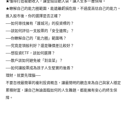
★懂得打造被動收入，讓金錢自動入袋，讓人生多一層保障。
★瞭解自己的能力圈範圍，能遠離虧損危險，不過度高估自己的能力。
進入股市後，你的選擇是否正確？
──如何尋找擁有「護城河」的投資標的？
──該如何評估一支股票的「安全邊際」？
──你瞭解自己的「能力圈」範圍嗎？
──究竟是領股利好？還是賺價差比較好？
──想投資ETF，該如何選擇？
──散戶該如何避免被「割韭菜」？
──如何讓股票成為孩子人生堅實的後盾？
理財，就要先理腦──
不要忽視最簡單的複利投資概念，讓最簡明的觀念來為自己與家人穩定
累積財富，讓自己無論面臨如何的人生難題，都能擁有安心的終生保
障。