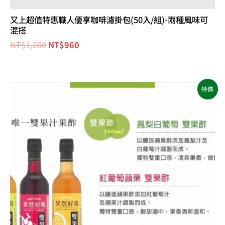
又上超值特惠職人優享咖啡濾掛包(50入/組)-兩種風味可
混搭
NT$
1,200
NT$
960
原
目
特價
始
前
價
價
格：
格：
NT$830。
NT$724。