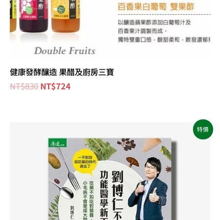
健康發酵釀造 果醋及廚房三寶
NT$
830
NT$
724
原
目
特價
始
前
價
價
格：
格：
NT$380。
NT$300。