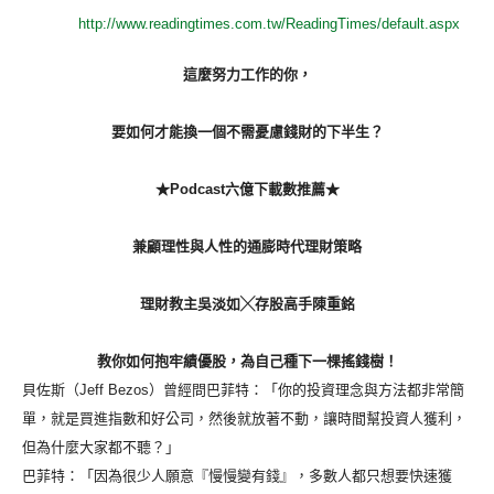
http://www.readingtimes.com.tw/ReadingTimes/default.aspx
這麼努力工作的你，
要如何才能換一個不需憂慮錢財的下半生？
★Podcast六億下載數推薦★
兼顧理性與人性的通膨時代理財策略
理財教主吳淡如╳存股高手陳重銘
教你如何抱牢績優股，為自己種下一棵搖錢樹！
貝佐斯（Jeff Bezos）曾經問巴菲特：「你的投資理念與方法都非常簡
單，就是買進指數和好公司，然後就放著不動，讓時間幫投資人獲利，
但為什麼大家都不聽？」
巴菲特：「因為很少人願意『慢慢變有錢』，多數人都只想要快速獲