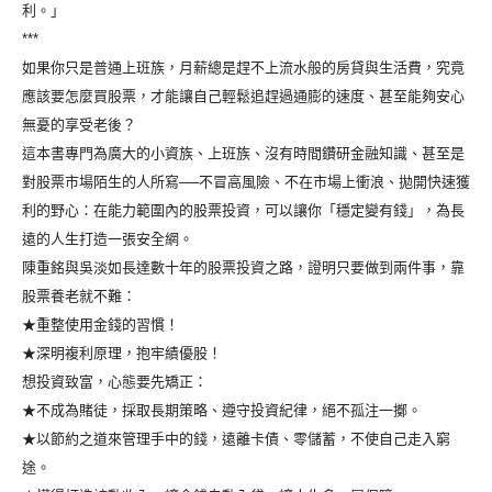
利。」
***
如果你只是普通上班族，月薪總是趕不上流水般的房貸與生活費，究竟
應該要怎麼買股票，才能讓自己輕鬆追趕過通膨的速度、甚至能夠安心
無憂的享受老後？
這本書專門為廣大的小資族、上班族、沒有時間鑽研金融知識、甚至是
對股票市場陌生的人所寫──不冒高風險、不在市場上衝浪、拋開快速獲
利的野心：在能力範圍內的股票投資，可以讓你「穩定變有錢」，為長
遠的人生打造一張安全網。
陳重銘與吳淡如長達數十年的股票投資之路，證明只要做到兩件事，靠
股票養老就不難：
★重整使用金錢的習慣！
★深明複利原理，抱牢績優股！
想投資致富，心態要先矯正：
★不成為賭徒，採取長期策略、遵守投資紀律，絕不孤注一擲。
★以節約之道來管理手中的錢，遠離卡債、零儲蓄，不使自己走入窮
途。