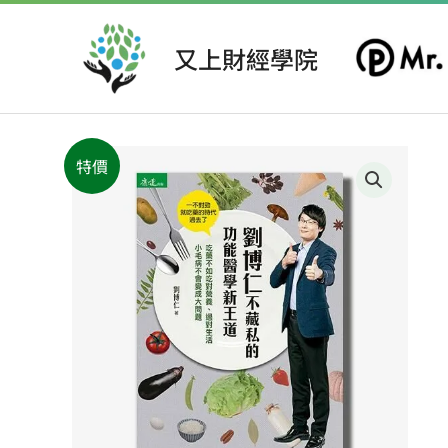
跳
至
又上財經學院
主
要
內
容
特價