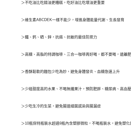
＞不吃油比吃錯油更糟糕，吃好油比吃壞油更重要
＞維生素ABCDEK一樣不能少，增進身體能量代謝、生長發育
＞鐵、鈣、硒、鋅，抗癌、抗敏的最佳防禦力
＞高糖、高脂的特調咖啡、三合一咖啡再好喝，都不要喝，遠離
＞香酥鬆軟的麵包少吃為妙，避免身體發炎、血糖急速上升
＞少碰甜度高的水果、不喝無纖果汁，預防肥胖、糖尿病、高血
＞少吃生冷的生菜，避免腸道細菌感染與腸漏症
＞10瓶保特瓶裝水超過9瓶內含塑膠微粒，不喝瓶裝水，避免塑化