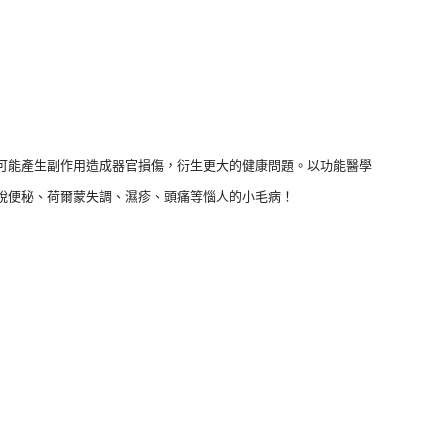
可能產生副作用造成器官損傷，衍生更大的健康問題。以功能醫學
脫便秘、荷爾蒙失調、濕疹、頭痛等惱人的小毛病！