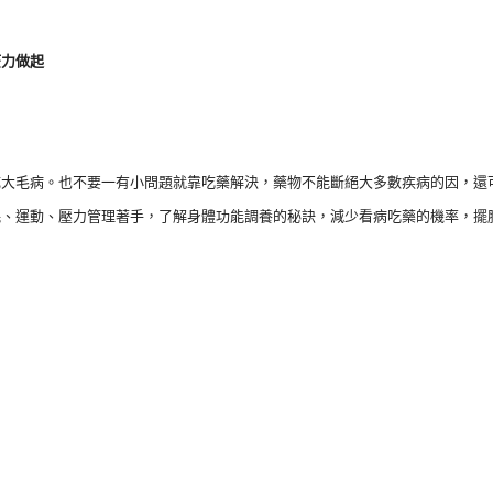
毛
病
疫力做起
不
會
變
成
成大毛病。也不要一有小問題就靠吃藥解決，藥物不能斷絕大多數疾病的因，還
大
眠、運動、壓力管理著手，了解身體功能調養的秘訣，減少看病吃藥的機率，擺
問
題
數
量