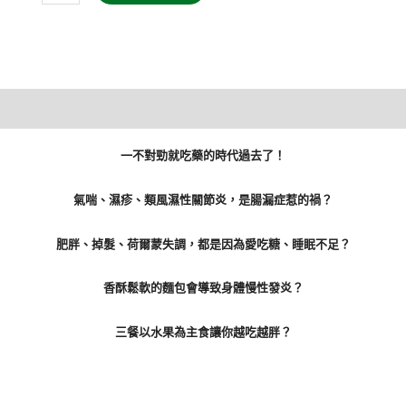
新
王
道:
吃
藥
不
一不對勁就吃藥的時代過去了！
如
吃
氣喘、濕疹、類風濕性關節炎，是腸漏症惹的禍？
對
營
肥胖、掉髮、荷爾蒙失調，都是因為愛吃糖、睡眠不足？
養、
香酥鬆軟的麵包會導致身體慢性發炎？
過
對
三餐以水果為主食讓你越吃越胖？
生
活
小