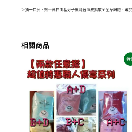
＞抽一口菸，數十萬自由基分子就隨著血液擴散至全身細胞，等
相關商品
原
目
特
始
前
價
價
格：
格：
NT$1,200。
NT$960。