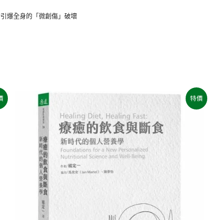
於引爆全身的「微創傷」破壞
原
目
價
特價
始
前
價
價
格：
格：
NT$500。
NT$395。