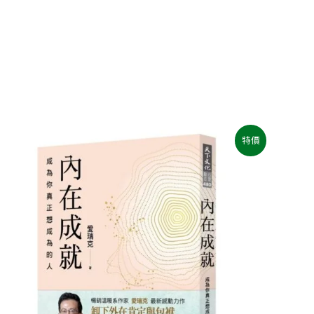
原
目
特價
始
前
價
價
格：
格：
NT$400。
NT$316。