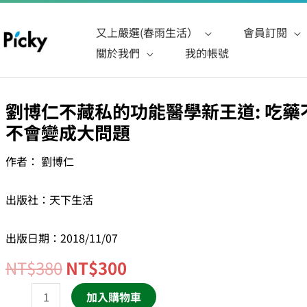
又上嚴選(春雨生活）
會員訂閱
關於我們
我的帳號
原
目
劉博仁不藏私的功能醫學新王道: 吃
劉
始
前
不會變成大問題
博
價
價
仁
作者： 劉博仁
格：
格：
不
NT$380。
NT$300。
藏
出版社：天下生活
私
的
出版日期：2018/11/07
功
能
NT$
380
NT$
300
醫
加入購物車
學