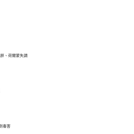
肥胖、荷爾蒙失調
壓
劑毒害