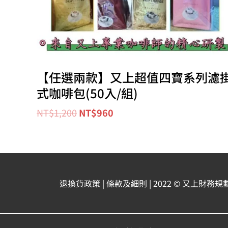
【任選兩款】又上超值四寶系列濾
式咖啡包(50入/組)
NT$
1,200
NT$
960
退換貨政策
| 條款及細則
| 2022 © 又上財務規