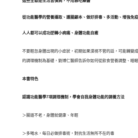
這些全都是生活習慣病，不用靠吃藥醫
從功能醫學的營養攝取、護腸顧本、做好排毒、多活動、增強免
人人都可以成功逆轉小病痛、身體功能自癒
不要輕忽身體出現的小症狀，初期如果漠視不管的話，可能轉變
的調理機制為基礎，劉博仁醫師告訴你如何從飲食營養調整、睡
本書特色
認識功能醫學7項調理機制，學會自我身體功能的調養方法
＞腸道不老，身體就健康、年輕
＞多喝水，每日必做排毒術，對抗生活無所不在的毒