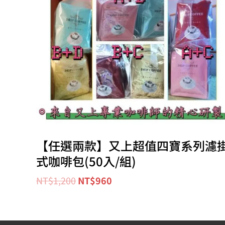
【任選兩款】又上超值四寶系列濾
式咖啡包(50入/組)
NT$
1,200
NT$
960