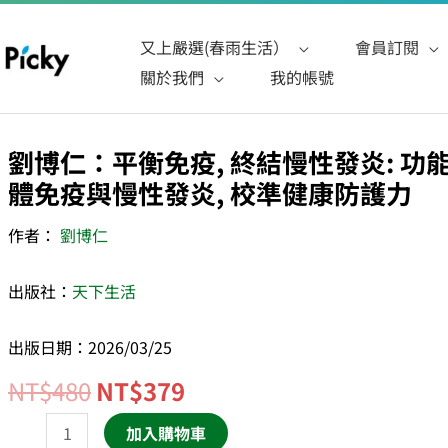
又上嚴選(春雨生活）
會員訂閱
關於我們
我的帳號
原
目
劉博仁：平衡免疫, 終結慢性發炎: 
劉
始
前
體免疫與慢性發炎, 校準健康防護力
博
價
價
仁：
作者：
劉博仁
格：
格：
平
NT$480。
NT$379。
衡
出版社：
天下生活
免
疫,
出版日期：2026/03/25
終
結
NT$
480
NT$
379
慢
加入購物車
性