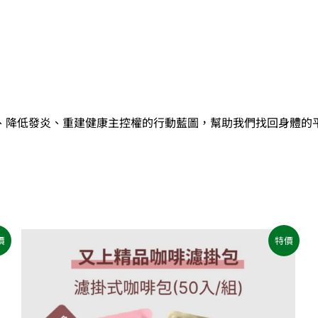
數
量
、降低發炎、重建健康主控權的行動藍圖，幫助我們找回身體的
原
目
價
特價
始
前
價
價
格：
格：
NT$1,200。
NT$960。