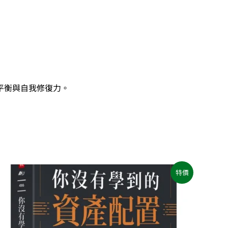
平衡與自我修復力。
原
目
特價
始
前
價
價
格：
格：
NT$580。
NT$458。