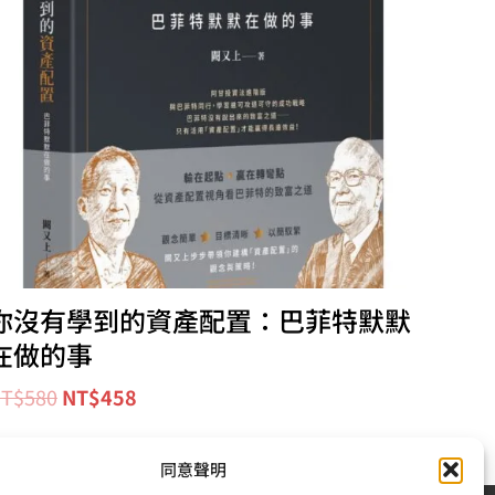
你沒有學到的資產配置：巴菲特默默
在做的事
T$
580
NT$
458
同意聲明