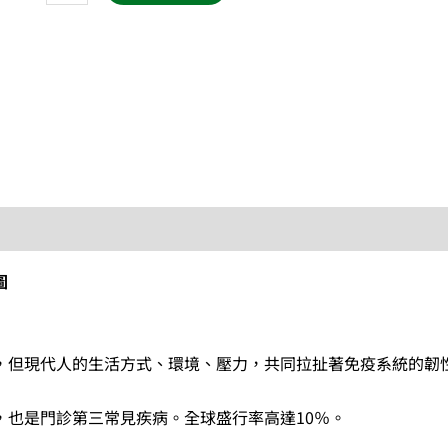
發
炎:
功
能
醫
學
名
醫
帶
你
圖
重
新
理
，但現代人的生活方式、環境、壓力，共同拉扯著免疫系統的韌
解
過
，也是門診第三常見疾病。全球盛行率高達10％。
敏、