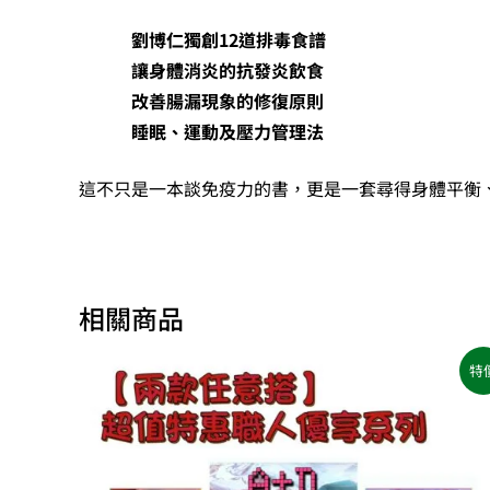
劉博仁獨創
12
道排毒食譜
讓身體消炎的抗發炎飲食
改善腸漏現象的修復原則
睡眠、運動及壓力管理法
這不只是一本談免疫力的書，更是一套尋得身體平衡
相關商品
原
目
特
始
前
價
價
格：
格：
NT$1,200。
NT$960。