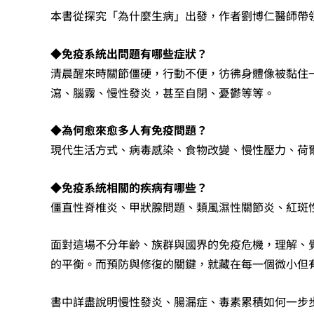
本書從探究「為什麼生病」出發，作者劉博仁醫師帶
◆
免疫系統出問題有哪些症狀？
清晨醒來時關節僵硬，行動不便，彷彿身體像被黏住
瀉、腦霧、慢性發炎，甚至自閉、憂鬱等等。
◆
為何愈來愈多人有免疫問題？
現代生活方式、病毒感染、食物改變、慢性壓力、荷
◆
免疫系統相關的疾病有哪些？
僵直性脊椎炎、甲狀腺問題、類風濕性關節炎、紅斑
面對這場不分年齡、族群與國界的免疫危機，理解、
的平衡。而預防與修復的關鍵，就藏在每一個微小但
書中詳盡說明慢性發炎、腸漏症、毒素累積如何一步