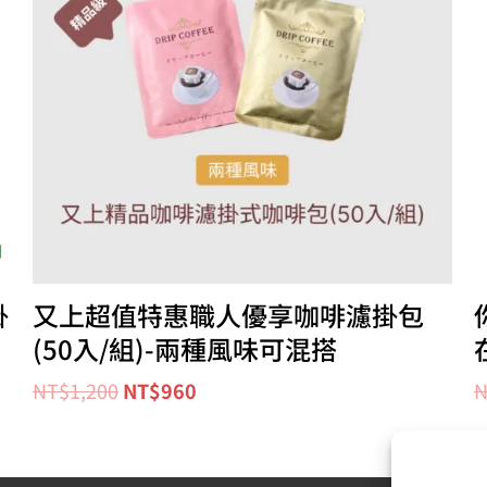
掛
又上超值特惠職人優享咖啡濾掛包
(50入/組)-兩種風味可混搭
NT$
1,200
NT$
960
N