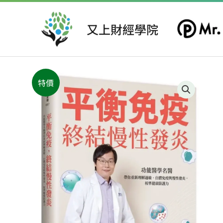
跳
至
又上財經學院
主
要
內
容
特價