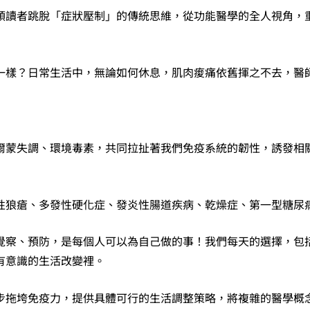
自
領讀者跳脫「症狀壓制」的傳統思維，從功能醫學的全人視角，
體
免
疫
一樣？日常生活中，無論如何休息，肌肉痠痛依舊揮之不去，醫
與
慢
性
爾蒙失調、環境毒素，共同拉扯著我們免疫系統的韌性，誘發相
發
炎,
校
性狼瘡、多發性硬化症、發炎性腸道疾病、乾燥症、第一型糖尿
準
健
覺察、預防，是每個人可以為自己做的事！我們每天的選擇，包
康
有意識的生活改變裡。
防
護
步拖垮免疫力，提供具體可行的生活調整策略，將複雜的醫學概
力