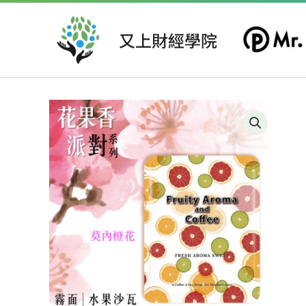
跳
至
又上財經學院
主
要
內
容