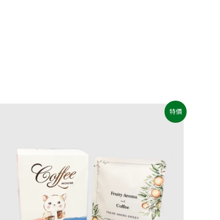
原
目
特價
始
前
價
價
格：
格：
NT$1,050。
NT$880。