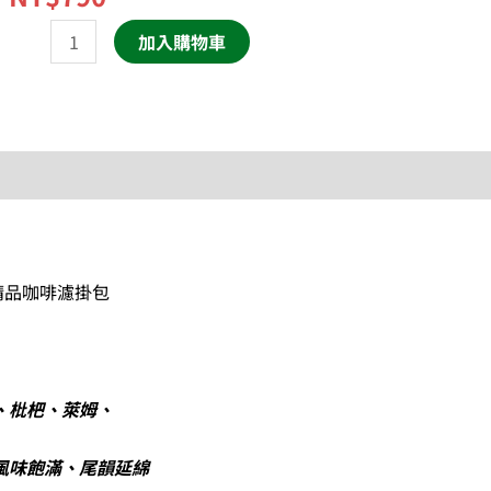
品
加入購物車
咖
啡
濾
掛
包
(25
入/
提
精品咖啡濾掛包
袋)
數
量
、枇杷、萊姆、
風味飽滿、尾韻延綿