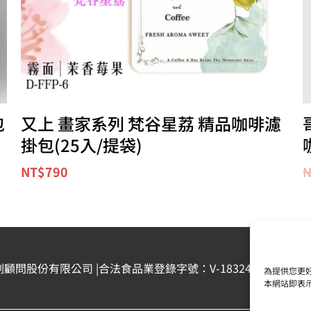
包
又上 畫家系列 梵谷星荔 精品咖啡濾
掛包(25入/提袋)
NT$
790
N
劃顧問股份有限公司 |合法食品業登錄字號：V-183242378-00000-6 
為提供您更好
本網站即表