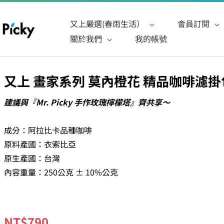
又上嚴選(春雨生活）
會員訂閱
關於我們
我的帳號
又上 畫家系列 莫內橙花 精品咖啡濾掛包
又
上
建議與『Mr. Picky 手作玫瑰檸檬塔』齊共享～
畫
家
成分：阿拉比卡品種咖啡
系
原料產國：衣索比亞
列
原生產國：台灣
莫
內容重量：250公克 ± 10%公克
內
橙
花
NT$
790
精