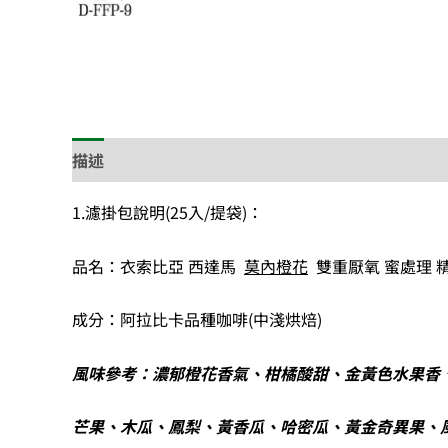
描述
1.濾掛包說明(25入/提袋)：
品名：衣索比亞 西達馬
莫內橙花
雙重厭氧 蜜處理 
成分：阿拉比卡品種咖啡(中淺烘焙)
風味參考：濃郁橙花香氣、柑橘酸甜、金黃色水果香
芒果、木瓜、鳳梨、黃香瓜、哈密瓜、黃金奇異果、