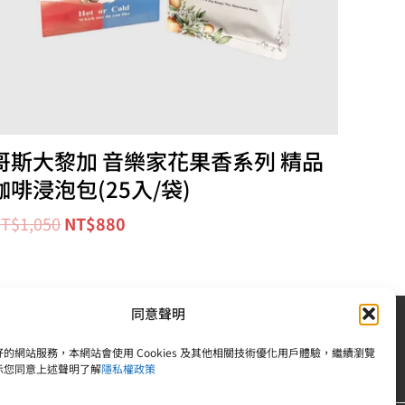
哥斯大黎加 音樂家花果香系列 精品
咖啡浸泡包(25入/袋)
T$
1,050
NT$
880
同意聲明
| 統一編號：83242378 |電話：02-25092809
的網站服務，本網站會使用 Cookies 及其他相關技術優化用戶體驗，繼續瀏覽
示您同意上述聲明了解
隱私權政策