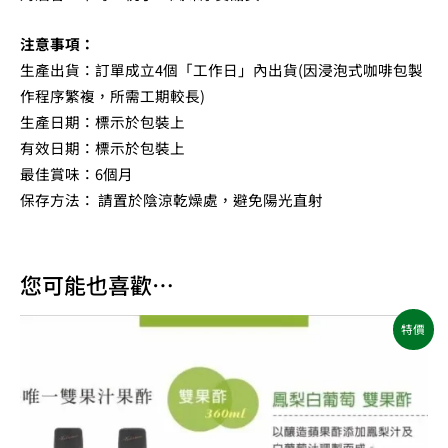
注意事項：
生產出貨：訂單成立4個「工作日」內出貨(因浸泡式咖啡包製
作程序繁複，所需工期較長)
生產日期：標示於包裝上
有效日期：標示於包裝上
最佳賞味：6個月
保存方法： 請置於陰涼乾燥處，避免陽光直射
您可能也喜歡…
原
目
特價
始
前
價
價
格：
格：
NT$810。
NT$659。