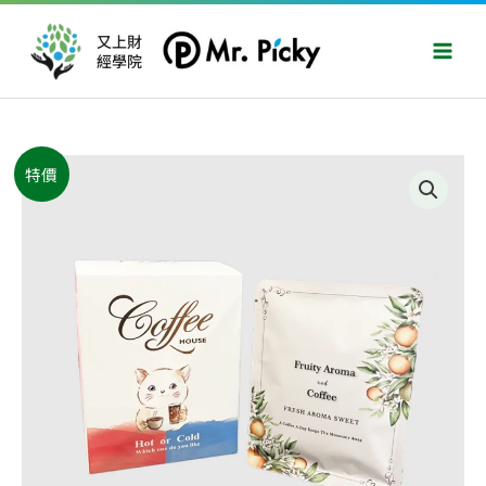
跳
Main
至
又上財
Men
經學院
主
要
內
容
原
目
巴
特價
始
前
拿
價
價
馬
格：
格：
火
NT$1,050。
NT$880。
山
濃
香
系
列
咖
啡
冷