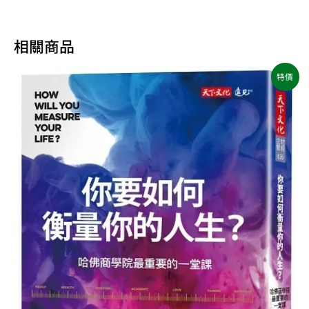
相關商品
原
目
特價
始
前
價
價
格：
格：
NT$450。
NT$356。