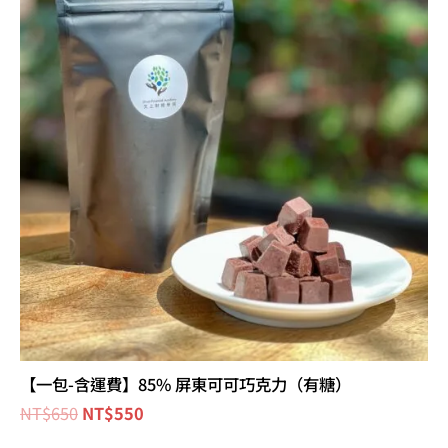
價
價
格：
格：
NT$650。
NT$550。
【一包-含運費】85% 屏東可可巧克力（有糖）
NT$
650
NT$
550