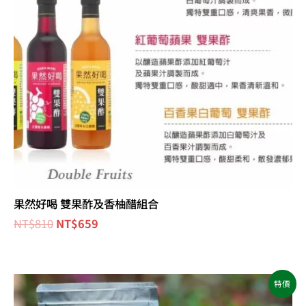
果然好喝 雙果酢及香柚醋組合
NT$
810
NT$
659
原
目
特價
始
前