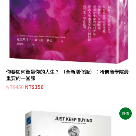
你要如何衡量你的人生？ （全新增修版）：哈佛商學院最
重要的一堂課
NT$
450
NT$
356
原
目
特價
始
前
價
價
格：
格：