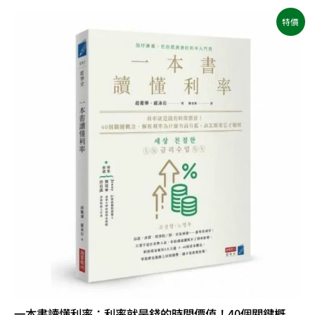
原
目
特價
始
前
價
價
格：
格：
NT$380。
NT$300。
一本書讀懂利率：利率就是錢的時間價值！40個關鍵概