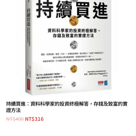
NT$400。
NT$316。
持續買進：資料科學家的投資終極解答，存錢及致富的實
證方法
NT$
400
NT$
316