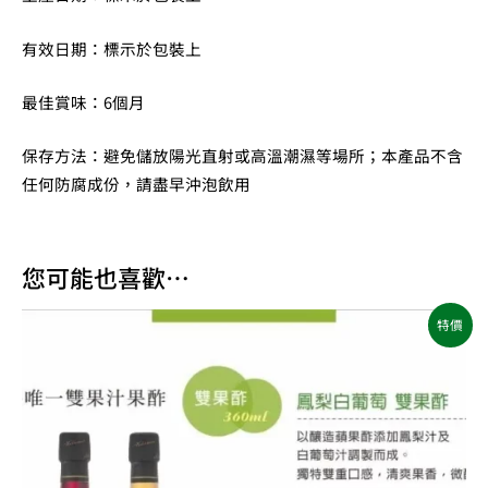
有效日期：標示於包裝上
最佳賞味：6個月
保存方法：避免儲放陽光直射或高溫潮濕等場所；本產品不含
任何防腐成份，請盡早沖泡飲用
您可能也喜歡…
原
目
特價
始
前
價
價
格：
格：
NT$810。
NT$659。