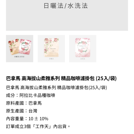
品
咖
啡
濾
掛
包
(25
入/
袋)
數
巴拿馬 高海拔山柔雅系列 精品咖啡濾掛包 (25入/袋)
量
巴拿馬 高海拔山柔雅系列 精品咖啡濾掛包(25入/袋)
成分：阿拉比卡品種咖啡
原料產國：巴拿馬
原生產國：台灣
內容重量：10 ± 10%
訂單成立3個「工作天」內出貨。