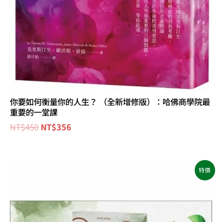
你要如何衡量你的人生？ （全新增修版）：哈佛商學院最
重要的一堂課
NT$
450
NT$
356
原
目
特價
始
前
價
價
格：
格：
NT$680。
NT$640。