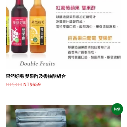
果然好喝 雙果酢及香柚醋組合
NT$
810
NT$
659
原
目
特價
始
前
價
價
格：
格：