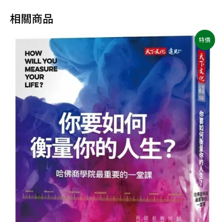
相關商品
原
目
特價
始
前
價
價
格：
格：
NT$450。
NT$356。