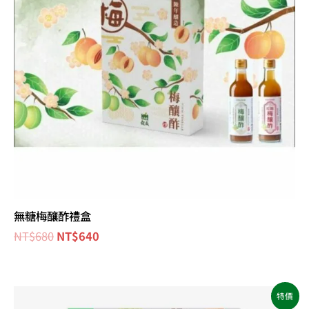
無糖梅釀酢禮盒
NT$
680
NT$
640
原
目
特價
始
前