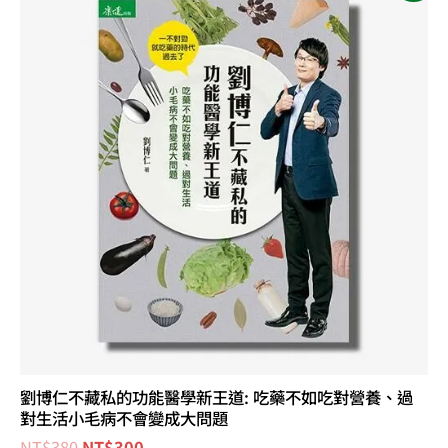
價
價
格：
格：
NT$380。
NT$300。
劉博仁不藏私的功能醫學新王道: 吃藥不如吃對營養、過
對生活小毛病不會變成大問題
NT$
380
NT$
300