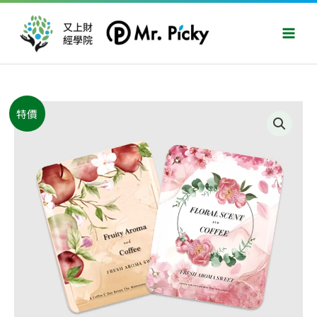
跳
Main
至
又上財
Men
經學院
主
要
內
容
原
目
巴
特價
始
前
拿
價
價
馬
格：
格：
高
NT$950。
NT$790。
海
拔
山
柔
雅
系
列
精