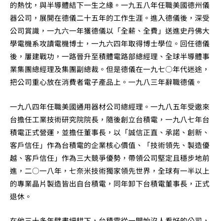
的熱忱，與半導體結下一生之緣。一九五八年任職美國德州儀
器公司，展開在德儀二十五年的工作生涯。進入德儀後，深受
公司賞識，一九六一年獲德儀以「全薪、全費」送進史丹佛大
學電機系攻讀電機博士，一九六四年取得博士學位。回任德儀
後，屢建戰功，一路晉升至積體電路部總經理、全球半導體事
業集團總經理及集團副總裁。但是德儀在一九七○年代迷途，
把公司重心放在消費者電子產品上。一九八三年辭職德儀。
一九八四年任職美國通用器材公司總經理。一九八五年受邀來
台擔任工業技術研究院院長，隨後創立台積電，一九八七年台
積電正式營運，並擔任董事長，以「誠信正直、承諾、創新、
客戶信任」作為台積電的企業核心價值、「技術領先、製造優
越、客戶信任」作為三大競爭優勢，帶領公司堅定且穩步地前
進，二○一八年，七奈米技術獨家領先世界，全球有一半以上
的專業晶片製造皆出自台積電，同年卸下台積電董事長，正式
退休。
在他三十多年擘畫細耕下，台積電從一開始沒人看好的公司，