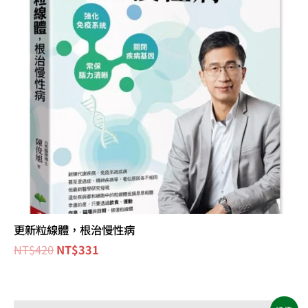
更新粒線體，根治慢性病
NT$
420
NT$
331
原
目