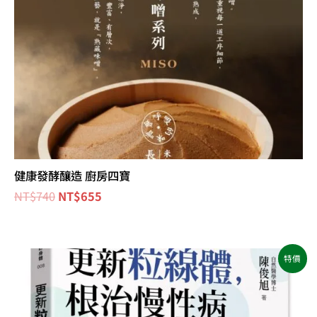
健康發酵釀造 廚房四寶
NT$
740
NT$
655
原
目
特價
始
前
價
價
格：
格：
NT$420。
NT$331。