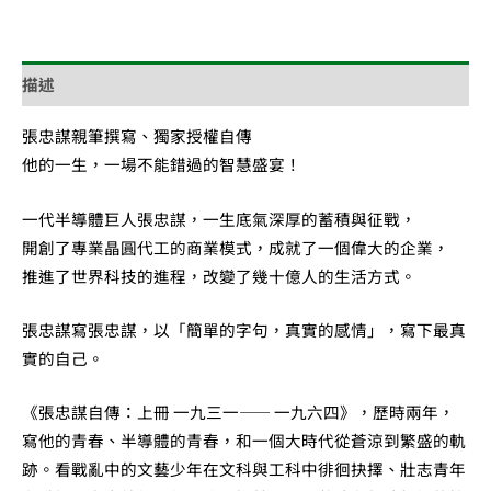
描述
張忠謀親筆撰寫、獨家授權自傳
他的一生，一場不能錯過的智慧盛宴！
一代半導體巨人張忠謀，一生底氣深厚的蓄積與征戰，
開創了專業晶圓代工的商業模式，成就了一個偉大的企業，
推進了世界科技的進程，改變了幾十億人的生活方式。
張忠謀寫張忠謀，以「簡單的字句，真實的感情」，寫下最真
實的自己。
《張忠謀自傳：上冊 一九三一—— 一九六四》，歷時兩年，
寫他的青春、半導體的青春，和一個大時代從蒼涼到繁盛的軌
跡。看戰亂中的文藝少年在文科與工科中徘徊抉擇、壯志青年