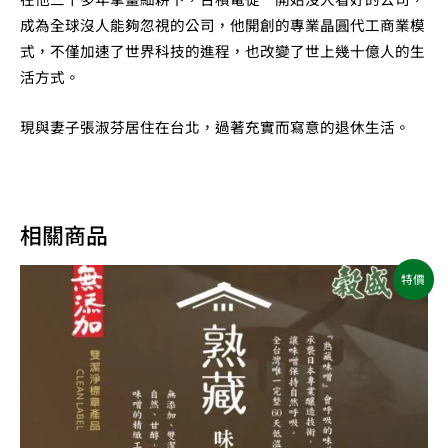
成為全球沒人能夠忽視的公司，他開創的專業晶圓代工商業模
式，不僅加速了世界科技的進程，也改變了世上幾十億人的生
活方式。
現與妻子張淑芬居住在台北，過著充實而寫意的退休生活。
相關商品
原
目
特價
始
前
價
價
格：
格：
NT$740。
NT$655。