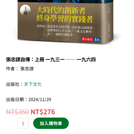
一
九
六
四
數
量
張忠謀自傳：上冊 一九三一 ── 一九六四
作者： 張忠謀
出版社：
天下文化
出版日期：2024/11/29
NT$
350
NT$
276
加入購物車