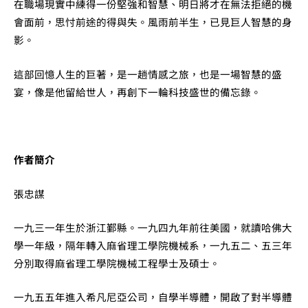
在職場現實中練得一份堅強和智慧、明日將才在無法拒絕的機
會面前，思忖前途的得與失。風雨前半生，已見巨人智慧的身
影。
這部回憶人生的巨著，是一趟情感之旅，也是一場智慧的盛
宴，像是他留給世人，再創下一輪科技盛世的備忘錄。
作者簡介
張忠謀
一九三一年生於浙江鄞縣。一九四九年前往美國，就讀哈佛大
學一年級，隔年轉入麻省理工學院機械系，一九五二、五三年
分別取得麻省理工學院機械工程學士及碩士。
一九五五年進入希凡尼亞公司，自學半導體，開啟了對半導體