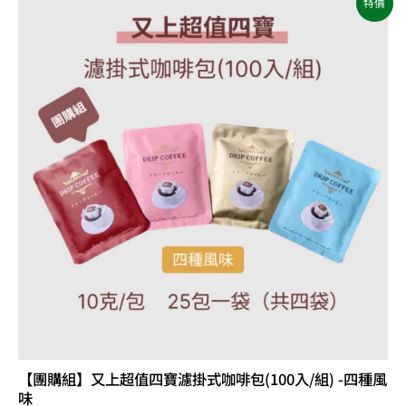
特價
始
前
價
價
格：
格：
NT$2,400。
NT$1,820。
【團購組】又上超值四寶濾掛式咖啡包(100入/組) -四種風
味