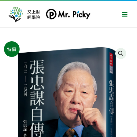
跳
Main
至
又上財
Men
經學院
主
要
內
容
原
目
張
特價
始
前
忠
價
價
謀
格：
格：
自
NT$350。
NT$276。
傳：
上
冊
一
九
三
一
──