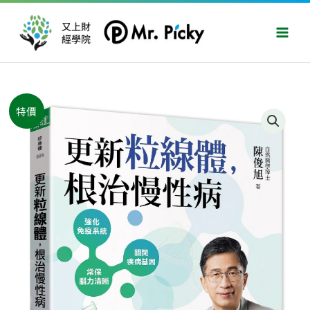
跳
Main
至
又上財
Men
經學院
主
要
內
容
原
目
更
特價
始
前
新
價
價
粒
格：
格：
線
NT$420。
NT$331。
體，
根
治
慢
性
病
數
量