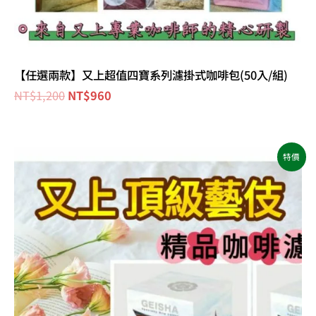
【任選兩款】又上超值四寶系列濾掛式咖啡包(50入/組)
NT$
1,200
NT$
960
原
目
特價
始
前
價
價
格：
格：
NT$1,000。
NT$780。