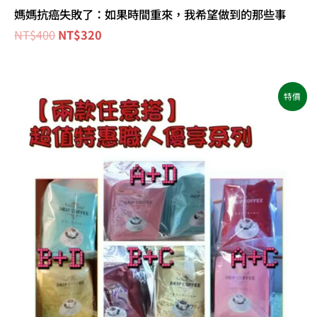
媽媽抗癌失敗了：如果時間重來，我希望做到的那些事
NT$
400
NT$
320
原
目
特價
始
前
價
價
格：
格：
NT$1,200。
NT$960。