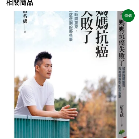
相關商品
原
目
特價
始
前
價
價
格：
格：
NT$400。
NT$320。