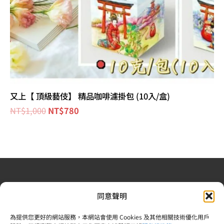
又上【 頂級藝伎】 精品咖啡濾掛包 (10入/盒)
NT$
1,000
NT$
780
退換貨政策
| 條款及細則
| 2022 © 又上財務規劃顧問股
同意聲明
份有限公司 |合法食品業登錄字號：V-183242378-00000-
6 | 統一編號：83242378 |電話：02-25092809
為提供您更好的網站服務，本網站會使用 Cookies 及其他相關技術優化用戶