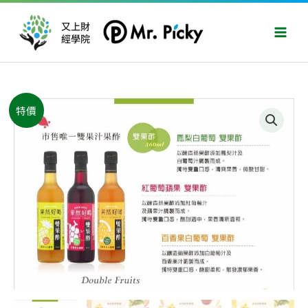
跳
Main
至
又上財
Men
經學院
主
要
內
容
原
目
果
特價
始
前
然
價
價
好
格：
格：
喝
NT$810。
NT$659。
雙
果
酢
及
香
柚
醋
組