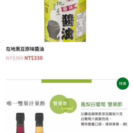
在地黑豆原味醬油
NT$
350
NT$
330
原
目
特價
始
前
價
價
格：
格：
NT$830。
NT$724。