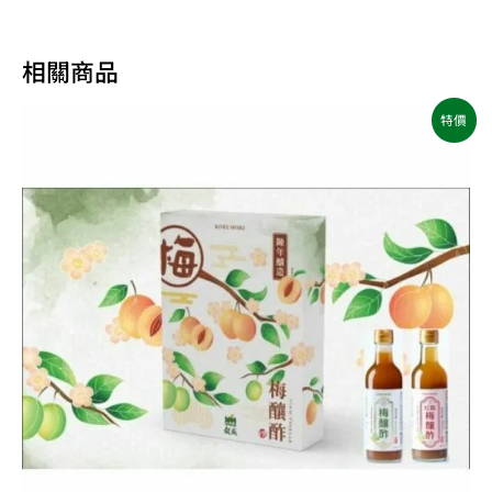
相關商品
原
目
特價
始
前
價
價
格：
格：
NT$680。
NT$640。