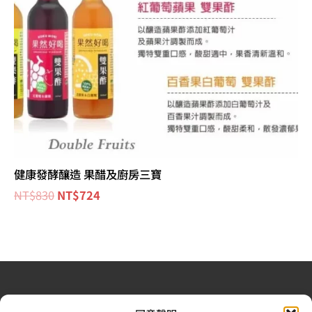
健康發酵釀造 果醋及廚房三寶
NT$
830
NT$
724
退換貨政策
| 條款及細則
| 2022 © 又上財務規劃顧問股