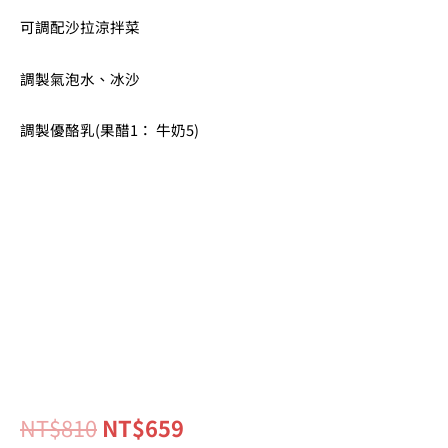
可調配沙拉涼拌菜
調製氣泡水、冰沙
調製優酪乳(果醋1： 牛奶5)
NT$
810
NT$
659