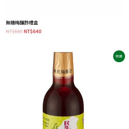
無糖梅釀酢禮盒
NT$
680
NT$
640
原
目
特價
始
前
價
價
格：
格：
NT$350。
NT$330。