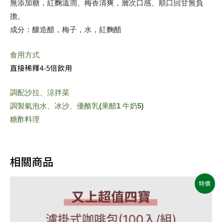
無添加糖，紅麴溫潤、梅香清爽，層次口感、順口回甘無負
擔。
成分：釀造醋，梅子，水，紅麴醋
食用方式
直接稀釋4-5倍飲用
調配沙拉、涼拌菜
調製氣泡水、冰沙、優酪乳(果醋1 牛奶5)
糖酢料理
相關商品
原
目
特價
始
前
價
價
格：
格：