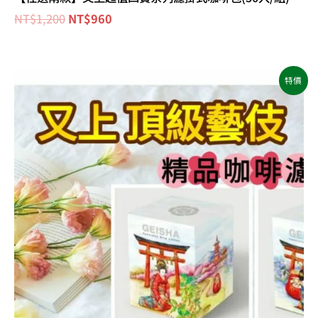
NT$
1,200
NT$
960
原
目
特價
始
前
價
價
格：
格：
NT$1,000。
NT$780。