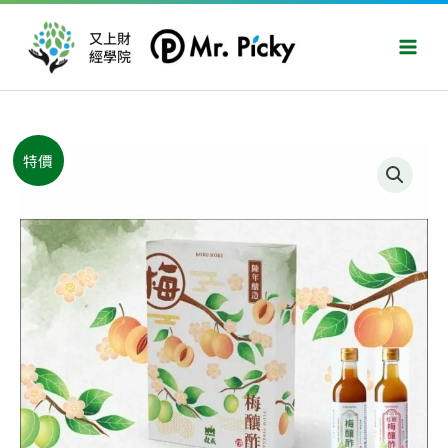
跳
Main
至
又上財
Men
經學院
主
要
內
容
原
目
無
特價
始
前
糖
價
價
梅
格：
格：
釀
NT$680。
NT$640。
酢
禮
盒
數
量