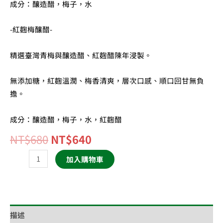
成分：釀造醋，梅子，水
-紅麴梅釀醋-
精選臺灣青梅與釀造醋、紅麴醋陳年浸製。
無添加糖，紅麴溫潤、梅香清爽，層次口感、順口回甘無負
擔。
成分：釀造醋，梅子，水，紅麴醋
NT$
680
NT$
640
加入購物車
描述