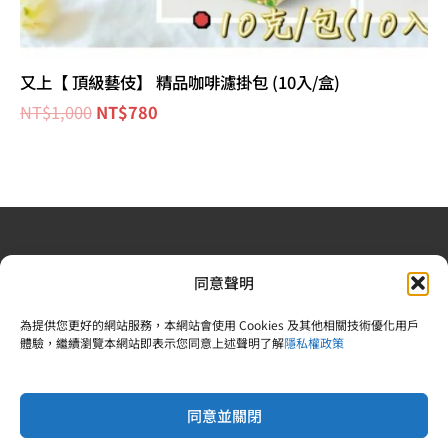
又上【 頂級藝伎】 精品咖啡濾掛包 (10入/盒)
NT$
1,000
NT$
780
退換貨政策
| 條款及細則
| 2022 © 又上財務規劃顧問股
同意聲明
份有限公司 |合法食品業登錄字號：V-183242378-00000-
6 | 統一編號：83242378 |電話：02-25092809
為提供您更好的網站服務，本網站會使用 Cookies 及其他相關技術優化用戶
體驗，繼續瀏覽本網站即表示您同意上述聲明了解
隱私權政策
同意並關閉
Copyright © 2026 又上財經學院