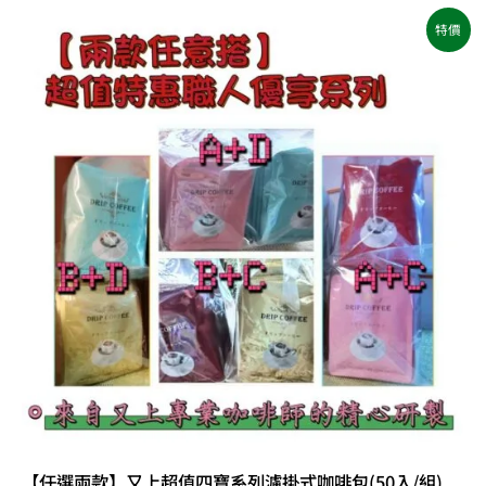
原
目
特價
始
前
價
價
格：
格：
NT$1,200。
NT$960。
【任選兩款】又上超值四寶系列濾掛式咖啡包(50入/組)