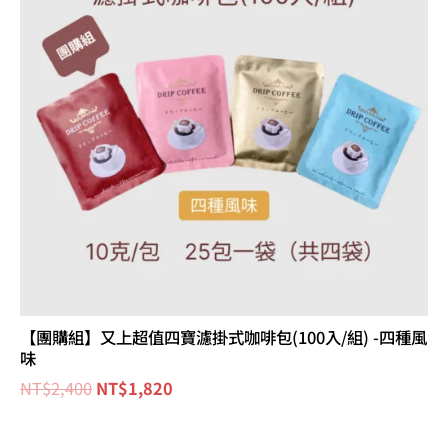
NT$2,400。
NT$1,820。
【團購組】又上超值四寶濾掛式咖啡包(100入/組) -四種風
味
NT$
2,400
NT$
1,820