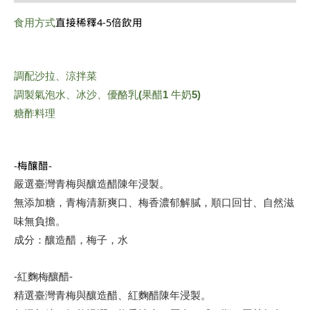
直接稀釋4-5倍飲用
食用方式
調配沙拉、涼拌菜
調製氣泡水、冰沙、優酪乳(果醋1 牛奶5)
糖酢料理
-梅釀醋-
嚴選臺灣青梅與釀造醋陳年浸製。
無添加糖，青梅清新爽口、梅香濃郁解膩，順口回甘、自然滋
味無負擔。
成分：釀造醋，梅子，水
-紅麴梅釀醋-
精選臺灣青梅與釀造醋、紅麴醋陳年浸製。