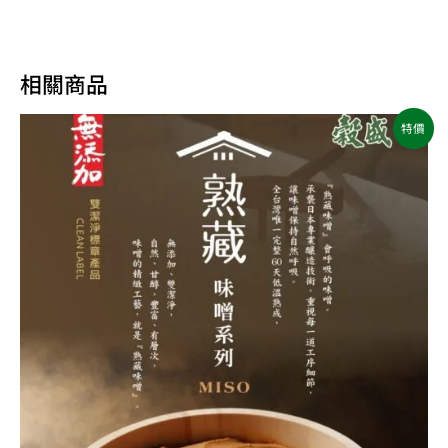
相關商品
原
目
特價
始
前
價
價
格：
格：
NT$740。
NT$655。