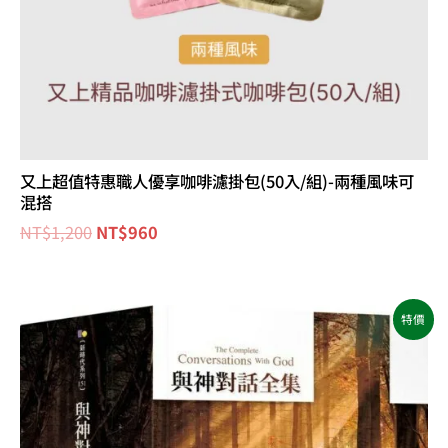
又上超值特惠職人優享咖啡濾掛包(50入/組)-兩種風味可
混搭
NT$
1,200
NT$
960
原
目
特價
始
前
價
價
格：
格：
NT$1,400。
NT$789。