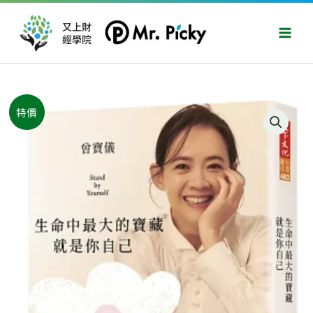
跳
Main
至
又上財
Men
經學院
主
要
內
容
原
目
生
特價
始
前
命
價
價
中
格：
格：
最
NT$420。
NT$331。
大
的
寶
藏
就
是
你
自