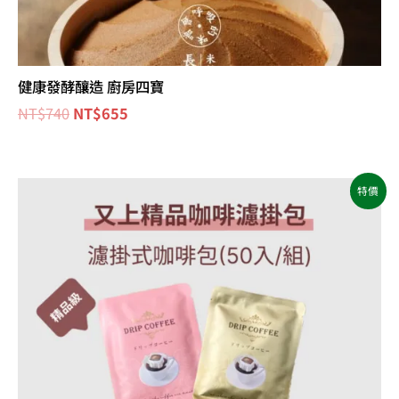
健康發酵釀造 廚房四寶
NT$
740
NT$
655
原
目
特價
始
前
價
價
格：
格：
NT$1,200。
NT$960。