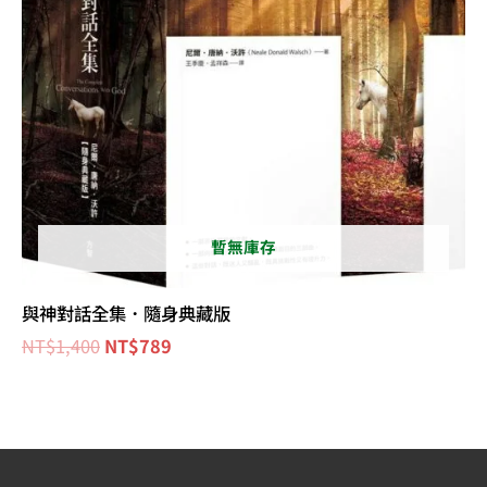
暫無庫存
與神對話全集．隨身典藏版
NT$
1,400
NT$
789