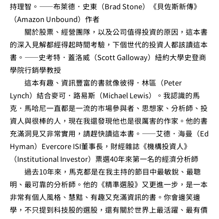
持理智。——布萊德．史東（Brad Stone）《貝佐斯新傳》
（Amazon Unbound）作者
關於股票、經營團隊，以及公司值得投資的原因，這本書
的深入見解都經得起時間考驗，下個世代的投資人都該讀這本
書。——史考特．蓋洛威（Scott Galloway）紐約大學史登商
學院行銷學教授
這本有趣、資訊豐富的書就像彼得．林區（Peter
Lynch）結合麥可．路易斯（Michael Lewis）。我認識的馬
克．馬哈尼一直都是一流的市場參與者、思想家、分析師、投
資人與很棒的人，現在我還發現他也是很厲害的作家。他的書
充滿洞見又非常實用，請趕快讀這本書。——艾德．海曼（Ed
Hyman）Evercore ISI董事長，財經雜誌《機構投資人》
（Institutional Investor）票選40年來第一名的經濟分析師
過去10年來，馬克都是在我主持的節目中最敏銳、最聰
明、最可靠的分析師。他的《精準選股》又更進一步，是一本
非常有個人風格、慧黠、有趣又充滿資訊的書。你會邊笑邊
學，不只提到科技股的選股，還有關於世界上最活躍、最有價