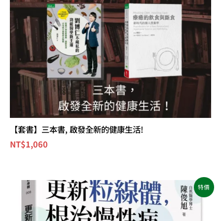
【套書】三本書, 啟發全新的健康生活!
NT$
1,060
原
目
特價
始
前
價
價
格：
格：