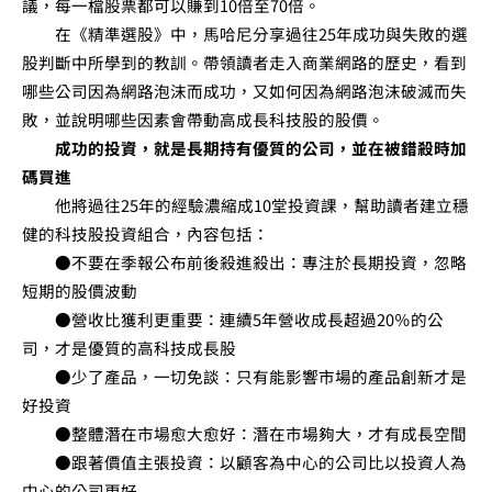
議，每一檔股票都可以賺到10倍至70倍。
在《精準選股》中，馬哈尼分享過往25年成功與失敗的選
股判斷中所學到的教訓。帶領讀者走入商業網路的歷史，看到
哪些公司因為網路泡沫而成功，又如何因為網路泡沫破滅而失
敗，並說明哪些因素會帶動高成長科技股的股價。
成功的投資，就是長期持有優質的公司，並在被錯殺時加
碼買進
他將過往25年的經驗濃縮成10堂投資課，幫助讀者建立穩
健的科技股投資組合，內容包括：
●不要在季報公布前後殺進殺出：專注於長期投資，忽略
短期的股價波動
●營收比獲利更重要：連續5年營收成長超過20％的公
司，才是優質的高科技成長股
●少了產品，一切免談：只有能影響市場的產品創新才是
好投資
●整體潛在市場愈大愈好：潛在市場夠大，才有成長空間
●跟著價值主張投資：以顧客為中心的公司比以投資人為
中心的公司更好