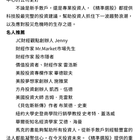
不論是新手散戶，還是專業投資人，《精準選股》都提供
科技股最完整的投資建議，幫助投資人抓住下一波趨勢浪潮，
以及應對股災危機時的生存之道。
名人推薦
JC財經觀點創辦人 Jenny
財經作家 Mr.Market市場先生
財經作家 股市隱者
價值投資者、財經作家 雷浩斯
美股投資專欄作家 畢德歐夫
美股夢想家創辦人 施雅棠
方舟投資創辦人 凱西．伍德
美國投資大師 吉姆．克雷默
《貝佐斯新傳》作者 布萊德．史東
紐約大學史登商學院行銷學教授 史考特．蓋洛威
華爾街知名經濟學家 艾德．海曼
馬克的書能夠幫助所有投資人，從新手散戶到經驗豐富的
法人都能凝聚信心，在今天投資未來。《精準選股》提供的重