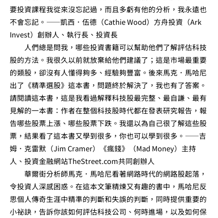
要投資課程我從來沒忘記過，而且多虧有他的分析，我永遠也
不會忘記。——凱西．伍德（Cathie Wood）方舟投資（Ark
Invest）創辦人、執行長、投資長
人們總是問我，哪些投資書籍可以幫助他們了解評估科技
股的方法。我很久以前就放棄給他們建議了；這是市場最重要
的類股，卻沒有人懂得夠多、經驗夠豐富。後來馬克．馬哈尼
出了《精準選股》這本書，問題終於解決了，我也有了答案。
請閱讀這本書，這是我看過解釋科技股最完整、最自謙、最有
見解的一本書：作者在整個科技股時代都在發表研究報告，報
告哪些股票上漲、哪些股票下跌。我還以為自己很了解這些股
票，結果看了這本書又學到很多，你也可以學到很多。——吉
姆．克雷默（Jim Cramer）《瘋錢》（Mad Money）主持
人、投資金融網站TheStreet.com共同創辦人
華爾街分析師馬克．馬哈尼看著網路時代的網路股起落，
令投資人深感困惑。在這本文筆精煉又有趣的書中，馬哈尼反
思個人傳奇生涯中精準的判斷和失誤的判斷，同時提供重要的
小祕訣，告訴你該如何評估科技公司、何時進場，以及如何保