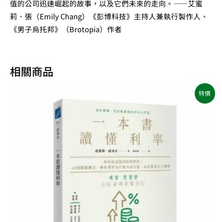
值的公司迅速崛起的故事，以及它們未來的走向。——艾蜜
莉．張（Emily Chang）《彭博科技》主持人兼執行製作人、
《男子烏托邦》（Brotopia）作者
相關商品
原
目
特價
始
前
價
價
格：
格：
NT$380。
NT$300。