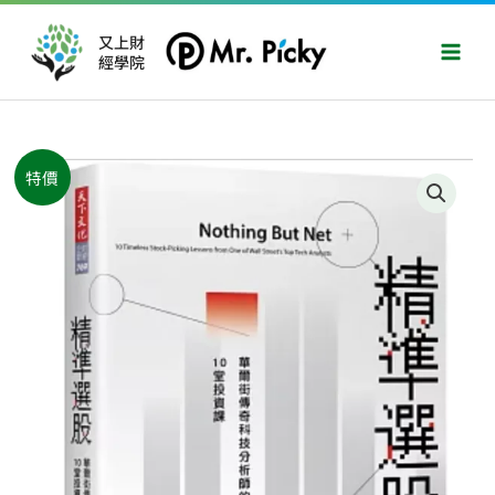
跳
Main
至
又上財
Men
經學院
主
要
內
容
原
目
精
特價
始
前
準
價
價
選
格：
格：
股：
NT$500。
NT$395。
華
爾
街
傳
奇
科
技
分