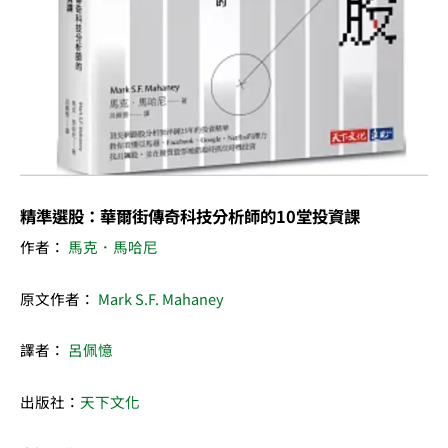
析
師
的
10
堂
投
資
課
精準選股：華爾街傳奇科技分析師的10堂投資課
數
作者：
馬克．馬哈尼
量
原文作者：
Mark S.F. Mahaney
譯者：
呂佩憶
出版社：
天下文化