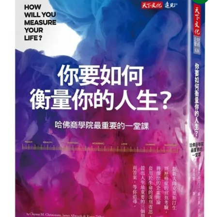
始
前
價
價
格：
格：
NT$450。
NT$356。