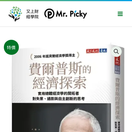
跳
Main
至
又上財
Men
經學院
主
要
內
容
原
目
費
特價
始
前
爾
價
價
普
格：
格：
斯
NT$500。
NT$395。
的
經
濟
探
索：
實
用
總