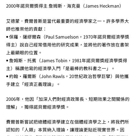
2000年諾貝爾獎得主 詹姆斯．海克曼（James Heckman）
艾德蒙．費爾普斯是當代最重要的經濟學家之一。許多學界大
師也推崇他的貢獻：
￭ 保羅．薩繆爾森（Paul Samuelson，1970年諾貝爾經濟學獎
得主）說自己經常借用他的研究成果，並將他的著作放在書架
上最顯眼的位置。
￭ 詹姆斯．托賓（James Tobin，1981年諾貝爾獎經濟學獎得
主）稱讚他寫的經濟學入門「是最棒的教科書之一」。
￭ 約翰‧羅爾斯（John Rawls，20世紀政治哲學巨擘）與他攜
手建立「經濟正義理論」。
2006年，他因「加深人們對經濟政策長、短期效果之間關係的
理解」，獨得諾貝爾經濟學獎。
費爾普斯嘗試把總體經濟學建立在個體經濟學之上，將我們所
認知的「人類」本質納入理論，讓理論更貼近現實世界。因