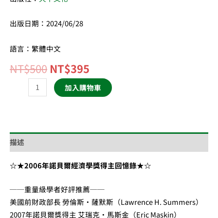
新
的
出版日期：2024/06/28
思
考
語言：繁體中文
數
NT$
500
NT$
395
量
加入購物車
描述
☆★2006年諾貝爾經濟學獎得主回憶錄★☆
──重量級學者好評推薦──
美國前財政部長 勞倫斯‧薩默斯（Lawrence H. Summers）
2007年諾貝爾獎得主 艾瑞克‧馬斯金（Eric Maskin）