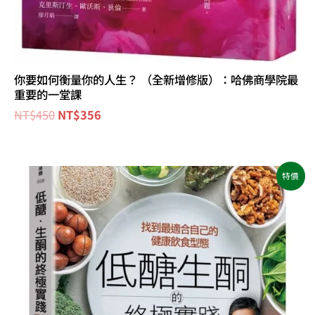
你要如何衡量你的人生？ （全新增修版）：哈佛商學院最
重要的一堂課
NT$
450
NT$
356
原
目
特價
始
前
價
價
格：
格：
NT$500。
NT$395。