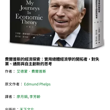
體
經
濟
學
的
開
拓
者，
對
費爾普斯的經濟探索：實用總體經濟學的開拓者，對失
失
業、通膨與自主創新的思考
業、
作者：
艾德蒙．費爾普斯
通
膨
原文作者：
Edmund Phelps
與
自
譯者：
廖月娟
,
李芳齡
主
創
出版社：
天下文化