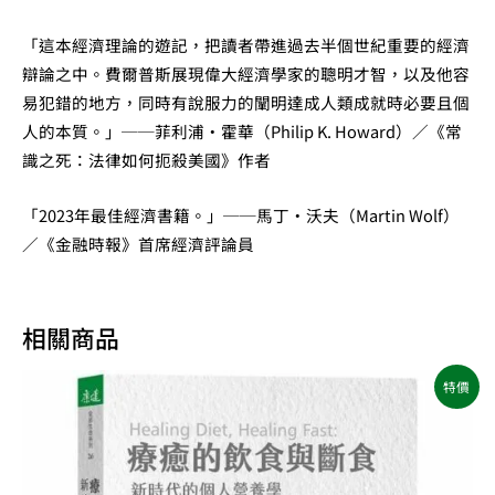
「這本經濟理論的遊記，把讀者帶進過去半個世紀重要的經濟
辯論之中。費爾普斯展現偉大經濟學家的聰明才智，以及他容
易犯錯的地方，同時有說服力的闡明達成人類成就時必要且個
人的本質。」──菲利浦‧霍華（Philip K. Howard）／《常
識之死：法律如何扼殺美國》作者
「2023年最佳經濟書籍。」──馬丁‧沃夫（Martin Wolf）
／《金融時報》首席經濟評論員
相關商品
原
目
特價
始
前
價
價
格：
格：
NT$500。
NT$395。