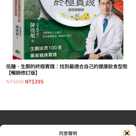
低醣．生酮的終極實踐：找到最適合自己的健康飲食型態
【暢銷修訂版】
NT$
500
NT$
395
退換貨政策
| 條款及細則
| 2022 © 又上財務規劃顧問股
同意聲明
份有限公司 |合法食品業登錄字號：V-183242378-00000-