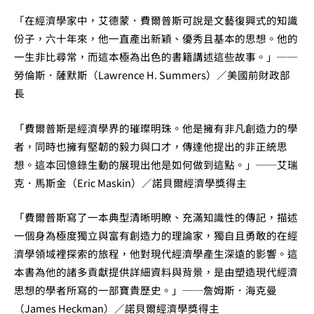
「在經濟學家中，艾德蒙．費爾普斯可說是文藝復興式的知識
份子，六十年來，他一直產出新穎、優秀且基本的思想。他的
一生非比尋常，而這本極為出色的書籍講述這些故事。」──
勞倫斯．薩默斯（Lawrence H. Summers）／美國前財政部
長
「費爾普斯是經濟學界的璀璨明珠。他是擁有非凡創造力的學
者，同時也擁有堅韌的毅力與口才，傳達他提出的非正統思
想。這本回憶錄生動的展現出他是如何做到這點。」──艾瑞
克．馬斯金（Eric Maskin）／諾貝爾經濟學獎得主
「費爾普斯寫了一本典型清晰明瞭、充滿知識性的傳記，描述
一個身為極度獨立與富有創造力的理論家，獨自且勇敢的在經
濟學領域裡探索的旅程，他對現代經濟學產生深遠的影響。這
本書為他的諸多貢獻提供詳細資料與背景，是由塑造現代經濟
思想的學者所寫的一部寶貴歷史。」──詹姆斯．海克曼
（James Heckman）／諾貝爾經濟學獎得主