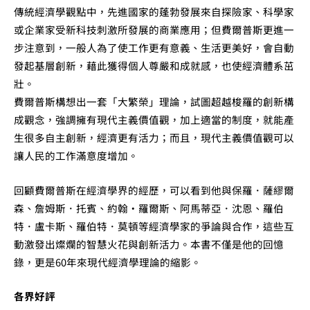
傳統經濟學觀點中，先進國家的蓬勃發展來自探險家、科學家
或企業家受新科技刺激所發展的商業應用；但費爾普斯更進一
步注意到，一般人為了使工作更有意義、生活更美好，會自動
發起基層創新，藉此獲得個人尊嚴和成就感，也使經濟體系茁
壯。
費爾普斯構想出一套「大繁榮」理論，試圖超越梭羅的創新構
成觀念，強調擁有現代主義價值觀，加上適當的制度，就能產
生很多自主創新，經濟更有活力；而且，現代主義價值觀可以
讓人民的工作滿意度增加。
回顧費爾普斯在經濟學界的經歷，可以看到他與保羅．薩繆爾
森、詹姆斯．托賓、約翰‧羅爾斯、阿馬蒂亞．沈恩、羅伯
特．盧卡斯、羅伯特．莫頓等經濟學家的爭論與合作，這些互
動激發出燦爛的智慧火花與創新活力。本書不僅是他的回憶
錄，更是60年來現代經濟學理論的縮影。
各界好評