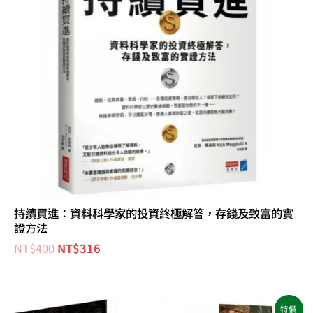
持續買進：資料科學家的投資終極解答，存錢及致富的實
證方法
NT$
400
NT$
316
原
目
特價