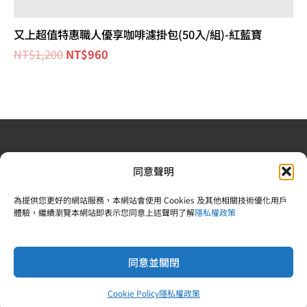
又上超值特惠職人優享咖啡濾掛包(50入/組)-紅藍寶
NT$
1,200
NT$
960
退換貨政策
| 條款及細則
| 2022 © 又上財務規劃顧問股
同意聲明
份有限公司 |合法食品業登錄字號：V-183242378-00000-
6 | 統一編號：83242378 |電話：02-25092809
為提供您更好的網站服務，本網站會使用 Cookies 及其他相關技術優化用戶
體驗，繼續瀏覽本網站即表示您同意上述聲明了解
隱私權政策
同意並關閉
Copyright © 2026 又上財經學院
Powered by 又上財經學院
Cookie Policy
隱私權政策