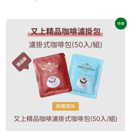
原
目
特價
始
前
價
價
格：
格：
NT$1,200。
NT$960。