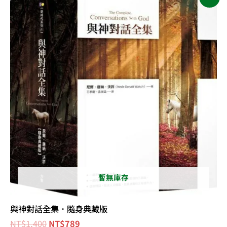
始
前
價
價
格：
格：
NT$1,400。
NT$789。
暫無庫存
與神對話全集．隨身典藏版
NT$
1,400
NT$
789