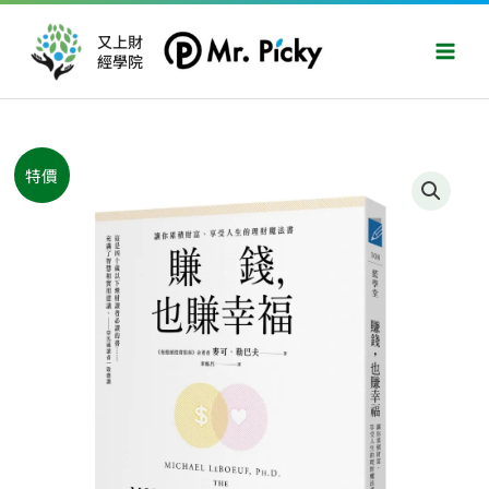
跳
Main
至
又上財
Men
經學院
主
要
內
容
原
目
賺
特價
始
前
錢，
價
價
也
格：
格：
賺
NT$360。
NT$284。
幸
福：
讓
你
累
積
財
富、