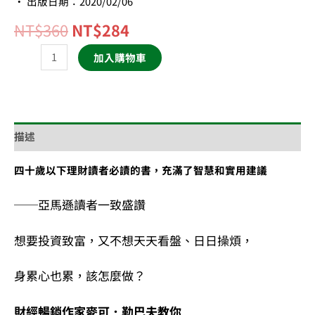
• 出版日期：2020/02/06
NT$
360
NT$
284
加入購物車
描述
四十歲以下理財讀者必讀的書，充滿了智慧和實用建議
──亞馬遜讀者一致盛讚
想要投資致富，又不想天天看盤、日日操煩，
身累心也累，該怎麼做？
財經暢銷作家麥可．勒巴夫教你