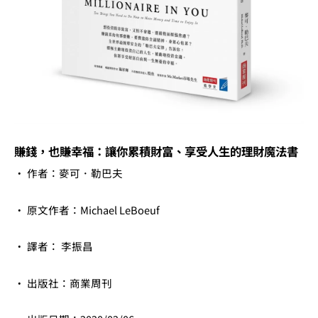
享
受
人
生
的
理
財
魔
賺錢，也賺幸福：讓你累積財富、享受人生的理財魔法書
法
• 作者：麥可．勒巴夫
書
數
• 原文作者：Michael LeBoeuf
量
• 譯者： 李振昌
• 出版社：商業周刊