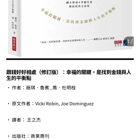
關
鍵，
是
找
到
金
錢
與
人
跟錢好好相處（修訂版）：幸福的關鍵，是找到金錢與人
生的平衡點
生
的
• 作者：薇琪．魯賓 , 喬．杜明桂
平
衡
• 原文作者：Vicki Robin, Joe Dominguez
點
數
• 譯者： 王之杰
量
• 出版社：商業周刊