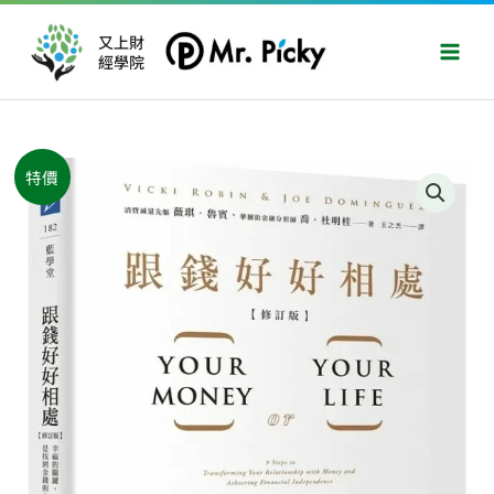
跳
Main
至
又上財
Men
經學院
主
要
內
容
原
目
跟
特價
始
前
錢
價
價
好
格：
格：
好
NT$420。
NT$331。
相
處
（修
訂
版）：
幸
福
的