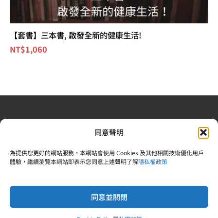
【套書】三本書, 啟發全新的健康生活!
NT$
1,060
退換貨政策
| 條款及細則
| 2022 © 又上財務規劃顧問股
同意聲明
份有限公司 |合法食品業登錄字號：V-183242378-00000-
6 | 統一編號：83242378 |電話：02-25092809
為提供您更好的網站服務，本網站會使用 Cookies 及其他相關技術優化用戶
體驗，繼續瀏覽本網站即表示您同意上述聲明了解
隱私權政策
同意並關閉
Copyright © 2026 又上財經學院
Powered by 又上財經學院