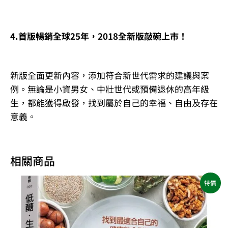
4.首版暢銷全球25年，2018全新版敲碗上市！
新版全面更新內容，添加符合新世代需求的建議與案
例。無論是小資男女、中壯世代或預備退休的高年級
生，都能獲得啟發，找到屬於自己的幸福、自由及存在
意義。
相關商品
原
目
特價
始
前
價
價
格：
格：
NT$500。
NT$395。