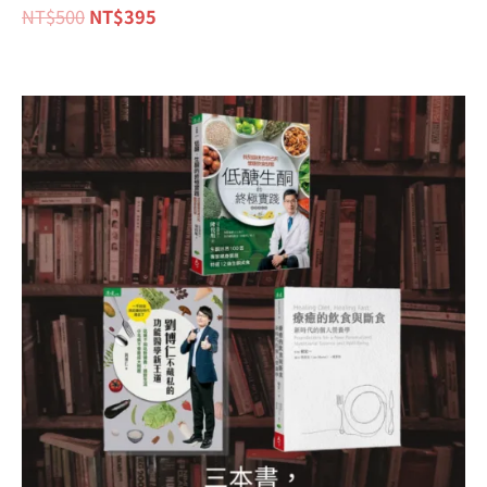
NT$
500
NT$
395