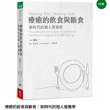
原
目
特價
始
前
價
價
格：
格：
NT$500。
NT$395。
療癒的飲食與斷食：新時代的個人營養學