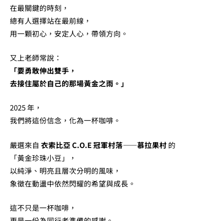
在最關鍵的時刻，
總有人選擇站在最前線，
用一顆初心，安定人心，帶領方向。
又上老師常說：
「要勇敢伸出雙手，
去接住屬於自己的那場黃金之雨。」
2025 年，
我們將這份信念，化為一杯咖啡。
嚴選來自
衣索比亞 C.O.E 冠軍村落——慕拉果村
的
「黃金珍珠小豆」，
以純淨、明亮且層次分明的風味，
象徵在動盪中依然閃耀的希望與成長。
這不只是一杯咖啡，
更是一份為同行者準備的感謝。