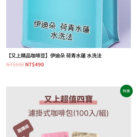
【又上精品咖啡豆】伊迪朵 荷青水蓮 水洗法
NT$
590
NT$
490
原
目
特價
始
前
價
價
格：
格：
NT$2,400。
NT$1,820。