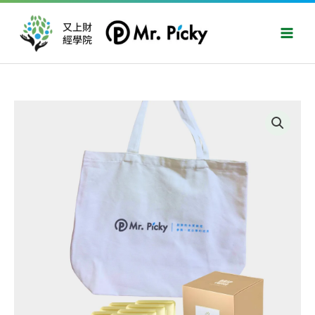
跳
Main
至
又上財
Men
經學院
主
要
內
容
2025
黃
金
雨
咖
啡
｜
袋
您
成
長
數