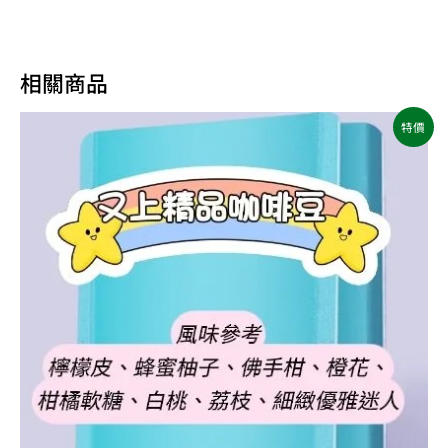
相關商品
原
目
特價
始
前
價
價
格：
格：
NT$590。
NT$490。