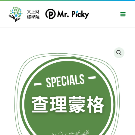
跳
Main
至
又上財
Men
經學院
主
要
內
容