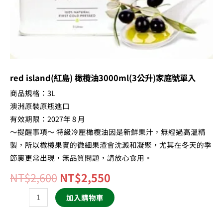
單
入
數
量
red island(紅島) 橄欖油3000ml(3公升)家庭號單入
商品規格：3L
澳洲原裝原瓶進口
有效期限：2027年 8 月
～提醒事項～ 特級冷壓橄欖油因是新鮮果汁，無經過高溫精
製，所以橄欖果實的微細果渣會沈澱和凝聚，尤其在冬天的季
節裏更常出現，無品質問題，請放心食用。
NT$
2,600
NT$
2,550
加入購物車