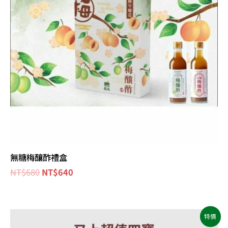
無糖梅釀酢禮盒
NT$
680
NT$
640
原
目
特價
始
前