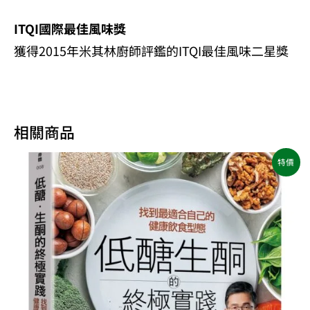
ITQI國際最佳風味獎
獲得2015年米其林廚師評鑑的ITQI最佳風味二星獎
相關商品
原
目
特價
始
前
價
價
格：
格：
NT$500。
NT$395。