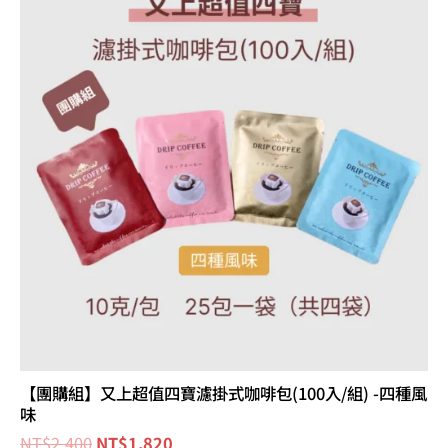
價
價
格：
格：
NT$2,400。
NT$1,820。
【團購組】又上超值四寶濾掛式咖啡包(100入/組) -四種風
味
NT$
2,400
NT$
1,820