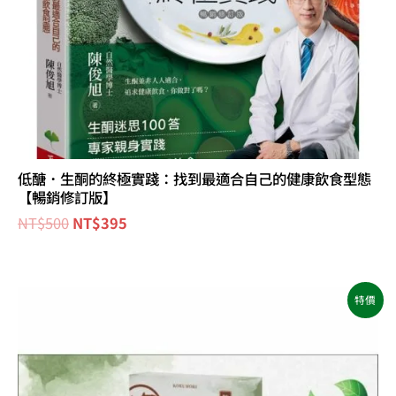
低醣．生酮的終極實踐：找到最適合自己的健康飲食型態
【暢銷修訂版】
NT$
500
NT$
395
原
目
特價
始
前
價
價
格：
格：
NT$680。
NT$640。