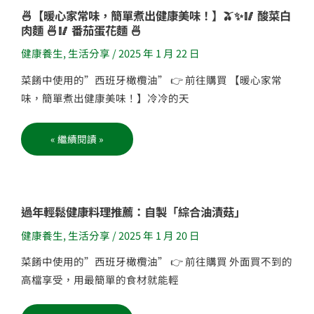
和
🍜
🍜【暖心家常味，簡單煮出健康美味！】🫒✨🥢 酸菜白
好
【暖
兆
肉麵 🍜🥢 番茄蛋花麵 🍜
心
頭！
家
🎉
常
健康養生
,
生活分享
/
2025 年 1 月 22 日
味，
簡
單
菜餚中使用的”西班牙橄欖油” 👉 前往購買 【暖心家常
煮
出
味，簡單煮出健康美味！】冷冷的天
健
康
美
味！】
« 繼續閱讀 »
🫒
✨
🥢
酸
菜
白
肉
麵
過
過年輕鬆健康料理推薦：自製「綜合油漬菇」
🍜
年
🥢
輕
番
健康養生
,
生活分享
/
2025 年 1 月 20 日
鬆
茄
健
蛋
康
花
菜餚中使用的”西班牙橄欖油” 👉 前往購買 外面買不到的
料
麵
理
🍜
高檔享受，用最簡單的食材就能輕
推
薦：
自
製