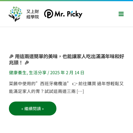
跳
Main
至
又上財
Men
經學院
主
要
內
容
🎉
🎉 用這兩道簡單的美味，也能讓家人吃出滿滿年味和好
用
兆頭！ 🎉
這
兩
道
健康養生
,
生活分享
/
2025 年 2 月 14 日
簡
單
的
菜餚中使用的”西班牙橄欖油” 👉 前往購買 過年想輕鬆又
美
味，
能滿足家人的胃？試試這兩道三兩 […]
也
能
讓
家
« 繼續閱讀 »
人
吃
出
滿
滿
年
味