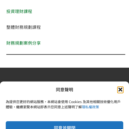
投資理財課程
整體財務規劃課程
財務規劃案例分享
退換貨政策
| 條款及細則
| 2022 © 又上財務規劃顧問股
同意聲明
份有限公司 |合法食品業登錄字號：V-183242378-00000-
6 | 統一編號：83242378 |電話：02-25092809
為提供您更好的網站服務，本網站會使用 Cookies 及其他相關技術優化用戶
體驗，繼續瀏覽本網站即表示您同意上述聲明了解
隱私權政策
同意並關閉
Copyright © 2026 又上財經學院