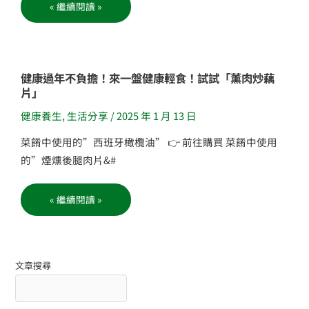
「綜
« 繼續閱讀 »
合
油
漬
菇」
健
健康過年不負擔！來一盤健康輕食！試試「薰肉炒藕
康
片」
過
年
不
健康養生
,
生活分享
/
2025 年 1 月 13 日
負
擔！
來
菜餚中使用的”西班牙橄欖油” 👉 前往購買 菜餚中使用
一
盤
的”煙燻後腿肉片&#
健
康
輕
食！
« 繼續閱讀 »
試
試
「薰
肉
炒
藕
片」
文章搜尋