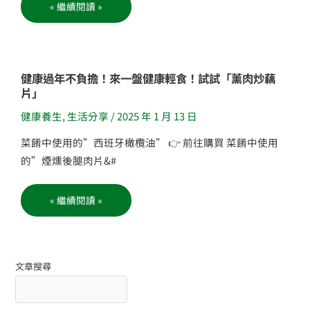
「綜
« 繼續閱讀 »
合
油
漬
菇」
健
健康過年不負擔！來一盤健康輕食！試試「薰肉炒藕
康
片」
過
年
不
健康養生
,
生活分享
/
2025 年 1 月 13 日
負
擔！
來
菜餚中使用的”西班牙橄欖油” 👉 前往購買 菜餚中使用
一
盤
的”煙燻後腿肉片&#
健
康
輕
食！
« 繼續閱讀 »
試
試
「薰
肉
炒
藕
片」
文章搜尋