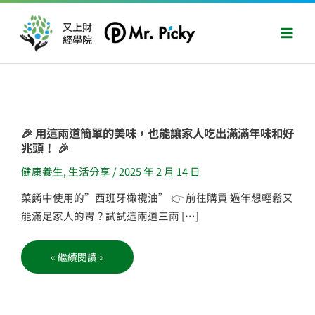
跳
Main
至
又上財
Men
經學院
主
要
內
容
🎉
🎉 用這兩道簡單的美味，也能讓家人吃出滿滿年味和好
用
兆頭！ 🎉
這
兩
道
健康養生
,
生活分享
/
2025 年 2 月 14 日
簡
單
的
菜餚中使用的”西班牙橄欖油” 👉 前往購買 過年想輕鬆又
美
味，
能滿足家人的胃？試試這兩道三兩 […]
也
能
讓
家
« 繼續閱讀 »
人
吃
出
滿
滿
年
味