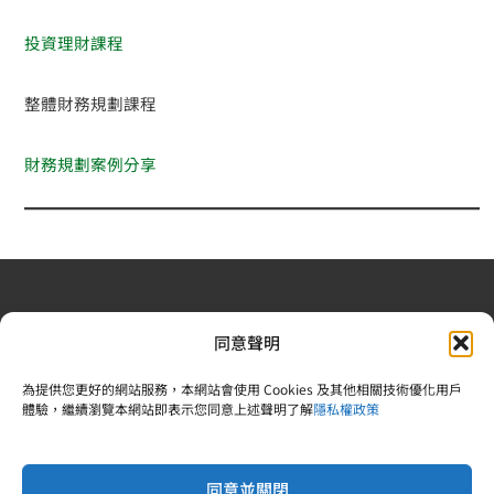
投資理財課程
整體財務規劃課程
財務規劃案例分享
退換貨政策
| 條款及細則
| 2022 © 又上財務規劃顧問股
同意聲明
份有限公司 |合法食品業登錄字號：V-183242378-00000-
6 | 統一編號：83242378 |電話：02-25092809
為提供您更好的網站服務，本網站會使用 Cookies 及其他相關技術優化用戶
體驗，繼續瀏覽本網站即表示您同意上述聲明了解
隱私權政策
同意並關閉
Copyright © 2026 又上財經學院