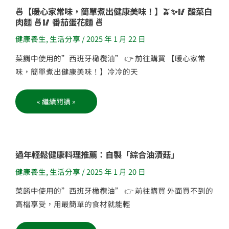
和
🍜
🍜【暖心家常味，簡單煮出健康美味！】🫒✨🥢 酸菜白
好
【暖
兆
肉麵 🍜🥢 番茄蛋花麵 🍜
心
頭！
家
🎉
常
健康養生
,
生活分享
/
2025 年 1 月 22 日
味，
簡
單
菜餚中使用的”西班牙橄欖油” 👉 前往購買 【暖心家常
煮
出
味，簡單煮出健康美味！】冷冷的天
健
康
美
味！】
« 繼續閱讀 »
🫒
✨
🥢
酸
菜
白
肉
麵
過
過年輕鬆健康料理推薦：自製「綜合油漬菇」
🍜
年
🥢
輕
番
健康養生
,
生活分享
/
2025 年 1 月 20 日
鬆
茄
健
蛋
康
花
菜餚中使用的”西班牙橄欖油” 👉 前往購買 外面買不到的
料
麵
理
🍜
高檔享受，用最簡單的食材就能輕
推
薦：
自
製